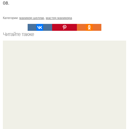
08.
Категории:
маникюр шеллак
,
мастер маникюра
Читайте также
Себестоимость маникюра. Секреты ценообразования:
расчет стоимости услуг (Beautyday.