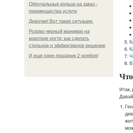
Обручальные кольца на заказ -
преимущества услуги
Девочки! Вот такая ситуация.
Розово черный маникюр на
короткие ногти: как сделать
К
стильное и эффективное решение
К
Ч
И еще один праздник 2 ноября!
В
Что
Итак,
Давай
Ген
дев
жит
мож