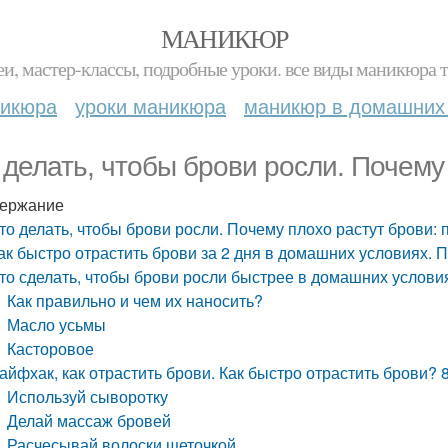
МАНИКЮР
и, мастер-классы, подробные уроки. все виды маникюра т
никюра
уроки маникюра
маникюр в домашних
 делать, чтобы брови росли. Почему
ержание
то делать, чтобы брови росли. Почему плохо растут брови:
ак быстро отрастить брови за 2 дня в домашних условиях. 
то сделать, чтобы брови росли быстрее в домашних услови
Как правильно и чем их наносить?
Масло усьмы
Касторовое
айфхак, как отрастить брови. Как быстро отрастить брови?
Используй сыворотку
Делай массаж бровей
Расчесывай волоски щеточкой