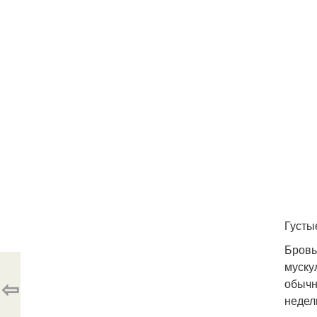
Густы
Бровь
муску
⇦
обычн
недел