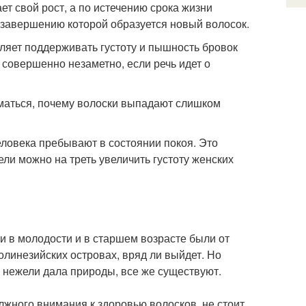
ет свой рост, а по истечению срока жизни
 завершению которой образуется новый волосок.
ляет поддерживать густоту и пышность бровок
 совершенно незаметно, если речь идет о
уматься, почему волоски выпадают слишком
еловека пребывают в состоянии покоя. Это
ли можно на треть увеличить густоту женских
ки в молодости и в старшем возрасте были от
полинезийских островах, вряд ли выйдет. Но
 нежели дала природы, все же существуют.
олжного внимания к здоровью волосков, не стоит