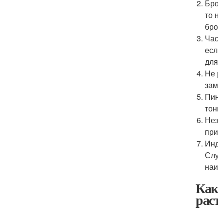
Бро
то 
бро
Час
есл
для
Не 
зам
Пин
тон
Нез
при
Инд
Слу
наи
Как
рас