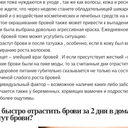
ви тоже нуждаются в уходе , так же как волосы, кожа и ре
не ждите, что через неделю станете обладательницей шикар
вей и о воздействии косметических и лечебных средств на 
тое окрашивание бровей также может привести к выпадени
и была выбрана довольно агрессивная краска. Ежедневно
 бровей тоже может усугубить ситуацию.
растут брови и после татуажа , особенно, если в кожу был 
иранию роста волосков.
цет – злейший враг бровей . И если присутствует жесткий 
кие брови были на пике моды, то за считанные дни отрастит
доровое питание губительно сказывается не только на состо
чиной слабого роста бровей.
ивидуальный фактор – возможное наличие каких-либо забо
чается также у беременных, кормящих мамочек и подростко
более ощутимы.
 быстро отрастить брови за 2 дня в до
тут брови?