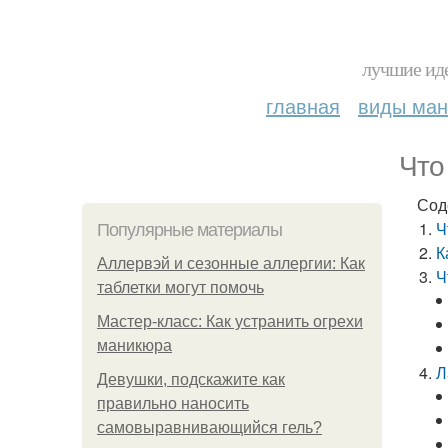
лучшие иде
главная
виды ма
Что
Сод
Ч
Популярные материалы
К
Аллервэй и сезонные аллергии: Как
Ч
таблетки могут помочь
Мастер-класс: Как устранить огрехи
маникюра
Л
Девушки, подскажите как
правильно наносить
самовыравнивающийся гель?