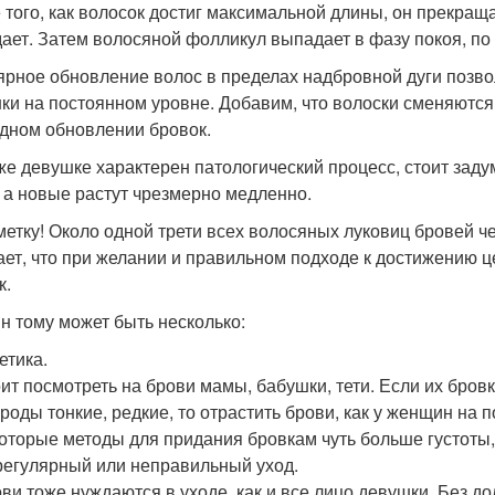
 того, как волосок достиг максимальной длины, он прекраща
ает. Затем волосяной фолликул выпадает в фазу покоя, по
ярное обновление волос в пределах надбровной дуги позво
ки на постоянном уровне. Добавим, что волоски сменяются
дном обновлении бровок.
же девушке характерен патологический процесс, стоит зад
, а новые растут чрезмерно медленно.
метку! Около одной трети всех волосяных луковиц бровей ч
ает, что при желании и правильном подходе к достижению це
к.
н тому может быть несколько:
етика.
ит посмотреть на брови мамы, бабушки, тети. Если их бров
роды тонкие, редкие, то отрастить брови, как у женщин на 
оторые методы для придания бровкам чуть больше густоты,
егулярный или неправильный уход.
ви тоже нуждаются в уходе, как и все лицо девушки. Без д