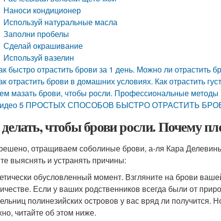
Наноси кондиционер
Используй натуральные масла
Заполни пробелы
Сделай окрашивание
Используй вазелин
ак быстро отрастить брови за 1 день. Можно ли отрастить б
ак отрастить брови в домашних условиях. Как отрастить гу
ем мазать брови, чтобы росли. Профессиональные методы
идео 5 ПРОСТЫХ СПОСОБОВ БЫСТРО ОТРАСТИТЬ БРО
 делать, чтобы брови росли. Почему пл
 решено, отращиваем соболиные брови, а-ля Кара Делевинь
те выяснять и устранять причины:
етически обусловленный момент. Взгляните на брови ваше
ичестве. Если у ваших родственников всегда были от природ
ельниц полинезийских островов у вас вряд ли получится. Но
но, читайте об этом ниже.