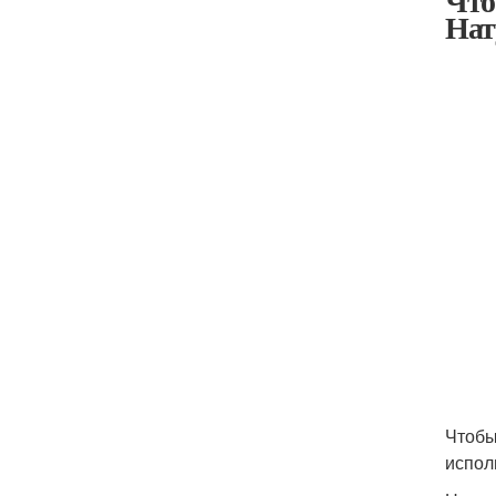
Что
Нат
Чтобы
испол