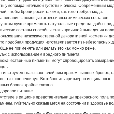
ть умопомрачительной густоты и блеска. Современным мо
лий, чтобы брови росли такими, как того требует мода.
ашивание с помощью агрессивных химических составов.
ушкам лучше применять натуральные средства, дабы прида
ические составы способны стать причиной выпадения волос
ользование низкокачественной декоративной косметики дл
то подобная продукция изготавливается из небезопасных д
бще не применять или делать это как можно реже.
уаж с использованием вредного пигмента.
кокачественные пигменты могут спровоцировать замирание
цет.
т инструмент называют злейшим врагом пышных бровок, та
вести к «перещипу». Возобновить чрезмерно исщипанные ни
ных бровок крайне сложно.
доровое питание.
утствие в рационе представительницы прекрасного пола по
амины, губительно сказывается на состоянии и здоровье во