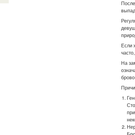
После
выпад
Регул
девуш
приро
Если 
часто
На за
означ
брово
Причи
Ген
Сто
при
нек
Нер
Бро