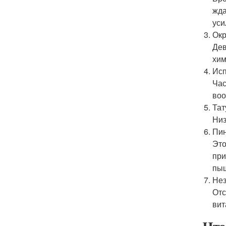
жда
уси
Окр
Дев
хим
Исп
Час
воо
Тат
Низ
Пин
Это
при
пыш
Нез
Отс
вит