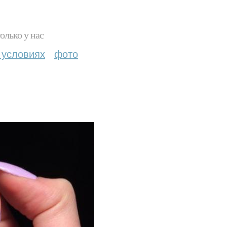
олько у нас
 условиях
фото