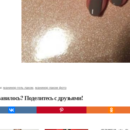
и:
маникюр гель лаком
,
маникюр лаком фото
авилось? Поделитесь с друзьями!