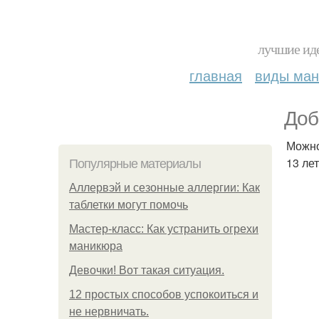
лучшие иде
главная
виды ма
Доб
Можно
13 лет
Популярные материалы
Аллервэй и сезонные аллергии: Как
таблетки могут помочь
Мастер-класс: Как устранить огрехи
маникюра
Девочки! Вот такая ситуация.
12 простых способов успокоиться и
не нервничать.