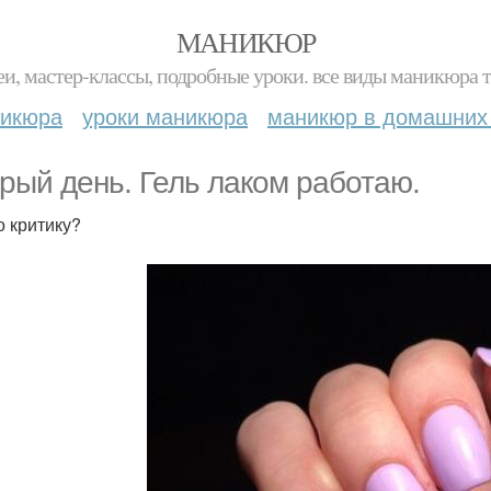
МАНИКЮР
и, мастер-классы, подробные уроки. все виды маникюра т
никюра
уроки маникюра
маникюр в домашних
рый день. Гель лаком работаю.
 критику?