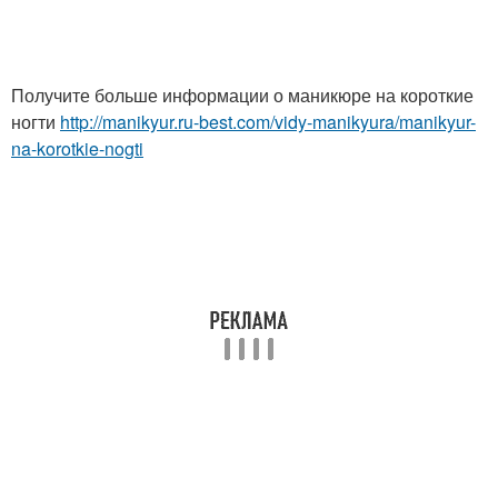
Получите больше информации о маникюре на короткие
ногти
http://manikyur.ru-best.com/vidy-manikyura/manikyur-
na-korotkie-nogti