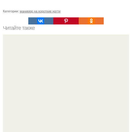
Категории:
маникюр на короткие ногти
Читайте также
Себестоимость маникюра. Секреты ценообразования:
расчет стоимости услуг (Beautyday.