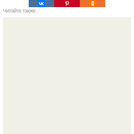
Читайте также
Черный, розовый и белый: современные тренды в
дизайне ногтей
Ультрареалистичный дорогой лайфстайл селфи снимок