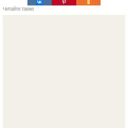
Читайте также
Девочки, прошу совета.
Стильный образ для девочек.