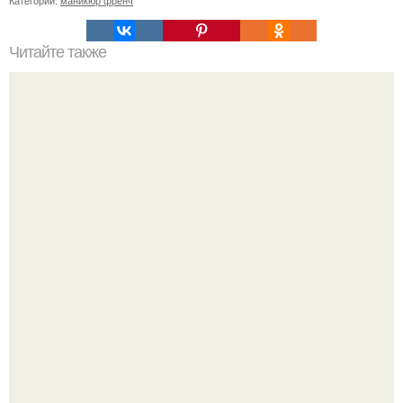
Читайте также
Мк американка спонжем (американский френч, градиент,
омбре).