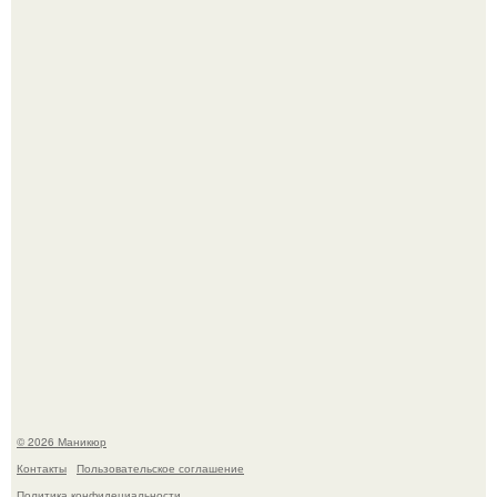
Десять лет назад все красили веки плотными слоями.
Селена Гомес дала фанатам хоть какой-то повод
успокоиться на фоне всех разговоров о свадьбе Тейлор
свифт.
© 2026 Маникюр
Контакты
Пользовательское соглашение
Политика конфидециальности