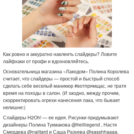
Как ровно и аккуратно наклеить слайдеры? Ловите
лайфхаки от профи и вдохновляйтесь.
Основательница магазина «Лакодом» Полина Королева
считает, что слайдеры — простой и быстрый способ
сделать себе веселый маникюр #вотпрямщас, не тратя
время на походы в салон. (И заодно, между прочим,
скорректировать огрехи нанесения лака, что бывает
нелишне:)
Слайдеры H2Oh! — ее идея. Рисунки придумывают
дизайнеры Полина Тукмакова @freiliiegend , Настя
Смердева @nailtard и Саша Разуева @sasshhaaaa.