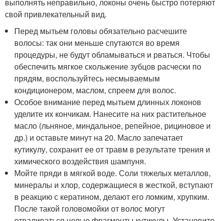
выполнять неправильно, локоны очень быстро потеряют
свой привлекательный вид.
Перед мытьем головы обязательно расчешите
волосы: так они меньше спутаются во время
процедуры, не будут обламываться и рваться. Чтобы
обеспечить мягкое скольжение зубцов расчески по
прядям, воспользуйтесь несмываемым
кондиционером, маслом, спреем для волос.
Особое внимание перед мытьем длинных локонов
уделите их кончикам. Нанесите на них растительное
масло (льняное, миндальное, репейное, рициновое и
др.) и оставьте минут на 20. Масло запечатает
кутикулу, сохранит ее от травм в результате трения и
химического воздействия шампуня.
Мойте пряди в мягкой воде. Соли тяжелых металлов,
минералы и хлор, содержащиеся в жесткой, вступают
в реакцию с кератином, делают его ломким, хрупким.
После такой головомойки от волос могут
отваливаться целые фрагменты кутикулы. Установите