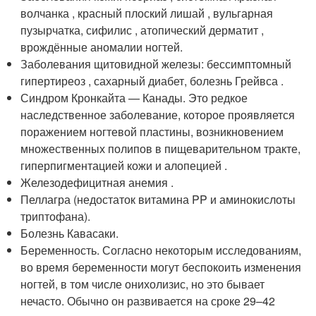
волчанка , красный плоский лишай , вульгарная
пузырчатка, сифилис , атопический дерматит ,
врождённые аномалии ногтей
.
Заболевания щитовидной железы: бессимптомный
гипертиреоз , сахарный диабет, болезнь Грейвса .
Синдром Кронкайта — Канады. Это редкое
наследственное заболевание, которое проявляется
поражением ногтевой пластины, возникновением
множественных полипов в пищеварительном тракте,
гиперпигментацией кожи и алопецией .
Железодефицитная анемия .
Пеллагра (недостаток витамина PP и аминокислоты
триптофана).
Болезнь Кавасаки.
Беременность. Согласно некоторым исследованиям,
во время беременности могут беспокоить изменения
ногтей, в том числе онихолизис, но это бывает
нечасто. Обычно он развивается на сроке 29–42