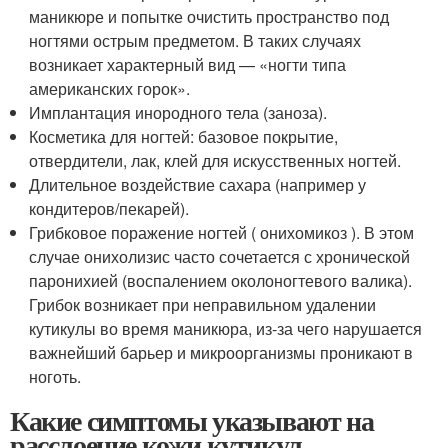
маникюре и попытке очистить пространство под
ногтями острым предметом. В таких случаях
возникает характерный вид — «ногти типа
американских горок».
Имплантация инородного тела (заноза)
.
Косметика для ногтей: базовое покрытие,
отвердители, лак, клей для искусственных ногтей
.
Длительное воздействие сахара (например у
кондитеров/пекарей)
.
Грибковое поражение ногтей ( онихомикоз ). В этом
случае онихолизис часто сочетается с хронической
паронихией (воспалением околоногтевого валика).
Грибок возникает при неправильном удалении
кутикулы во время маникюра, из-за чего нарушается
важнейший барьер и микроорганизмы проникают в
ноготь.
Какие симптомы указывают на
расслоение кожи кутикул