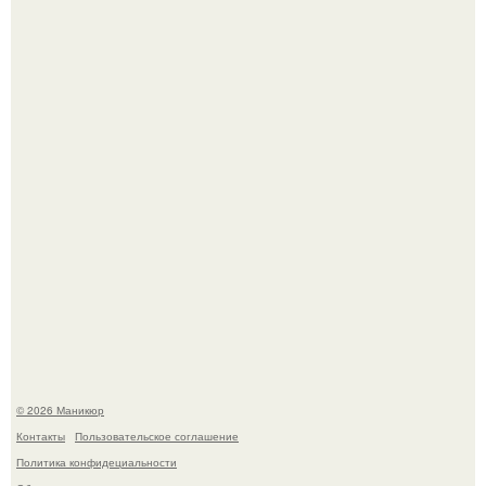
Чем дольше вас радует "Красивая, Удобная Обувь".
Скандинавский боб стал одной из тех летних стрижек,
которые выглядят очень просто.
© 2026 Маникюр
Контакты
Пользовательское соглашение
Политика конфидециальности