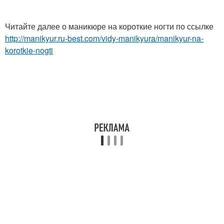
Читайте далее о маникюре на короткие ногти по ссылке
http://manikyur.ru-best.com/vidy-manikyura/manikyur-na-
korotkie-nogti