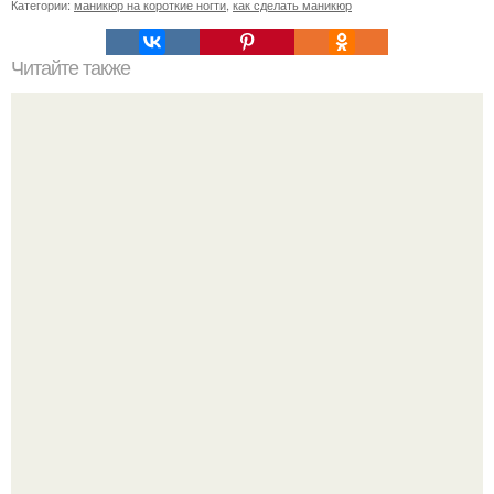
Категории:
маникюр на короткие ногти
,
как сделать маникюр
Читайте также
Большинство мужчин говорят, что женщинам нужны
только их деньги, что они их разводят на деньги и
используют.