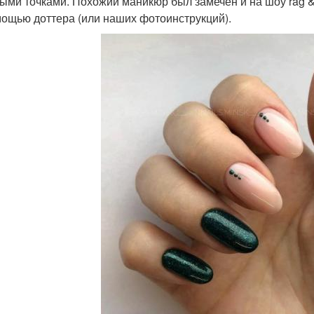
ыми точками. Похожий маникюр был замечен и на шоу rag &
ощью доттера (или наших фотоинструкций).