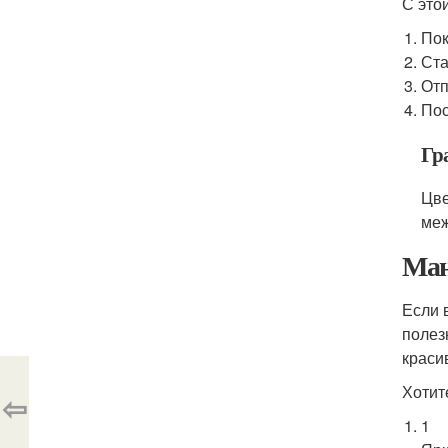
С это
Пок
Ста
Отп
Пос
Гр
Цве
меж
Ман
Если 
полез
краси
Хотит
⇦
1