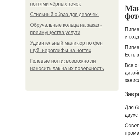
ногтями чёрных точек
Ман
фот
Стильный образ для девочек.
Обручальные кольца на заказ -
Пигме
преимущества услуги
и соз
Удивительный маникюр по фен
Пигме
шуй: иероглифы на ногтях
Есть 
Гелевые ногти: возможно ли
Все о
наносить лак на их поверхность
дизай
завис
Закр
Для б
двухс
Совет
прома