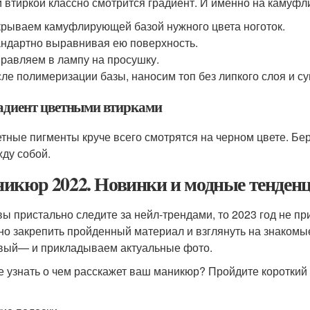
й втиркой классно смотрится градиент. И именно на камуф
рываем камуфлирующей базой нужного цвета ноготок.
ндартно выравнивая ею поверхность.
равляем в лампу на просушку.
ле полимеризации базы, наносим топ без липкого слоя и с
адиент цветными втирками
тные пигменты круче всего смотрятся на черном цвете. Бе
ду собой.
икюр 2022. Новинки и модные тенденц
вы пристально следите за нейл-трендами, то 2023 год не п
но закрепить пройденный материал и взглянуть на знакомы
вый— и прикладываем актуальные фото.
е узнать о чем расскажет ваш маникюр? Пройдите короткий 