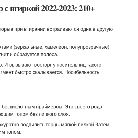
с втиркой 2022-2023: 210+
оторые при втирании встраиваются одна в другую
тами (зеркальные, хамелеон, полупрозрачные).
нит и образуется полоса.
о. И вызывают восторг у носительниц такого
пигмент быстро скалывается. Носибельность
 бескислотным праймером. Это своего рода
ющим топом без липкого слоя.
ккуратно подпилить торцы мягкой пилкой Затем
им топом.