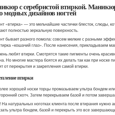
икюр с серебристой втиркой. Маникюр 
о модных дизайнов ногтей
нт «втирка» — это мельчайшие частички блесток, слюды, к
дают полностью зеркальную поверхность.
нт бывает разного помола: совсем мелкие с разными эффек
втирка «кошачий глаз». После нанесения, прикладываем маг
чень любят втирки. Смотрятся такие пигменты очень красив
на. Но многие мастера боятся их делать так как при носке 
ит от перекрытия и закрепления самой втирки.
епление втирки
олее хорошей носки торцы промазываем ультра бондем или
торонний скотч. Затем перекрываем базой и потом заверша
! На натуральных ноготках клиента после втирания нужно а
зать ультра бондем, базой и перекрыть это все завершающ