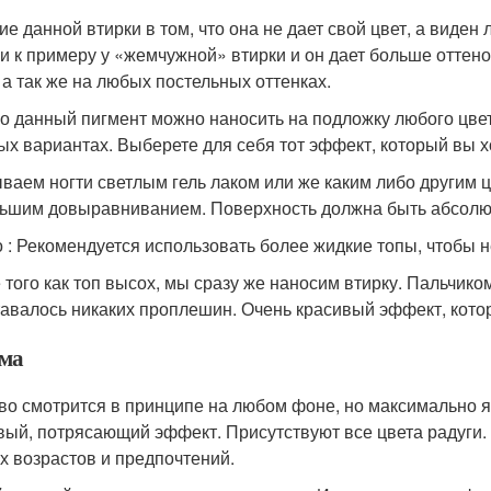
ие данной втирки в том, что она не дает свой цвет, а виде
и к примеру у «жемчужной» втирки и он дает больше оттено
 а так же на любых постельных оттенках.
о данный пигмент можно наносить на подложку любого цвет
ых вариантах. Выберете для себя тот эффект, который вы хо
ваем ногти светлым гель лаком или же каким либо другим 
ьшим довыравниванием. Поверхность должна быть абсолю
 : Рекомендуется использовать более жидкие топы, чтобы 
 того как топ высох, мы сразу же наносим втирку. Пальчик
тавалось никаких проплешин. Очень красивый эффект, кот
ма
во смотрится в принципе на любом фоне, но максимально я
вый, потрясающий эффект. Присутствуют все цвета радуги. 
х возрастов и предпочтений.