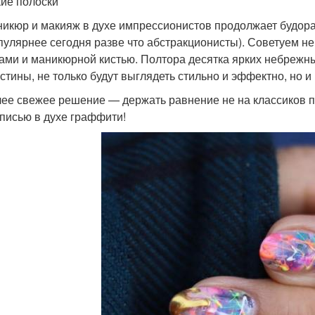
ие полоски
икюр и макияж в духе импрессионистов продолжает будор
пулярнее сегодня разве что абстракционисты). Советуем н
ами и маникюрной кистью. Полтора десятка ярких небрежны
стины, не только будут выглядеть стильно и эффектно, но и
ее свежее решение — держать равнение не на классиков пр
писью в духе граффити!