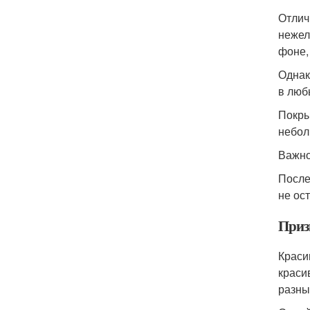
Отлич
нежел
фоне,
Однак
в люб
Покры
небол
Важно
После
не ос
Приз
Краси
краси
разны