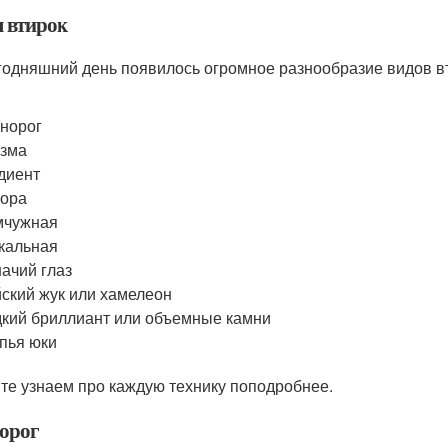
 втирок
годняшний день появилось огромное разнообразие видов вт
норог
изма
диент
рора
мчужная
кальная
ачий глаз
ский жук или хамелеон
кий бриллиант или объемные камни
пья юки
те узнаем про каждую технику поподробнее.
орог