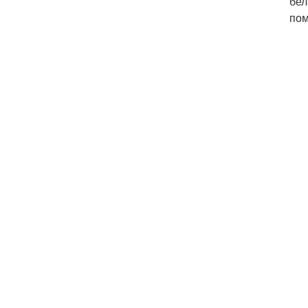
бел
пом