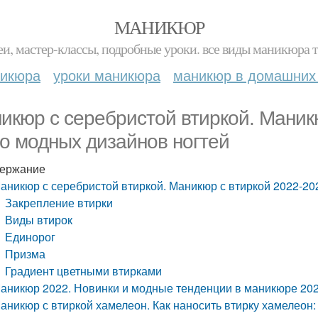
МАНИКЮР
и, мастер-классы, подробные уроки. все виды маникюра т
никюра
уроки маникюра
маникюр в домашних
икюр с серебристой втиркой. Маникю
о модных дизайнов ногтей
ержание
аникюр с серебристой втиркой. Маникюр с втиркой 2022-20
Закрепление втирки
Виды втирок
Единорог
Призма
Градиент цветными втирками
аникюр 2022. Новинки и модные тенденции в маникюре 20
аникюр с втиркой хамелеон. Как наносить втирку хамелеон