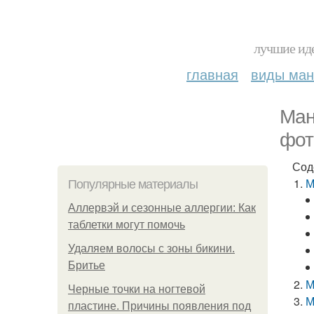
лучшие иде
главная
виды ма
Ман
фот
Сод
М
Популярные материалы
Аллервэй и сезонные аллергии: Как
таблетки могут помочь
Удаляем волосы с зоны бикини.
Бритье
М
Черные точки на ногтевой
М
пластине. Причины появления под