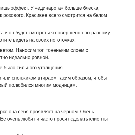
н лишь эффект. У «единарога» больше блеска,
к розового. Красивее всего смотрится на белом
а и он будет смотреться совершенно по-разному
тите видеть на своих ноготочках.
цветом. Наносим топ тоненьким слоем с
тно идеально ровной.
не было сильного утолщения.
ом или спонжиком втираем таким образом, чтобы
орый полюбился многим модницам.
рко она себя проявляет на черном. Очень
Ее очень любят и часто просят сделать клиенты