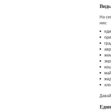
Виды
На се
них:
еди
пр
гра
ав
же
зер
кош
май
жид
хло
Давай
Един