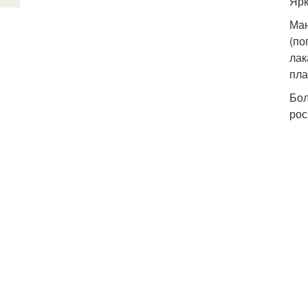
Ярк
Ман
(по
лак
пла
Бол
рос