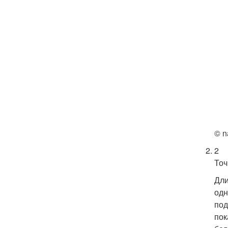
© n
2
Точ
Дли
одн
под
пок