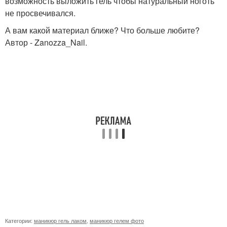
возможность выложить гель чтобы натуральный ноготь
не просвечивался.
А вам какой материал ближе? Что больше любите?
Автор - Zanozza_Nail.
Категории:
маникюр гель лаком
,
маникюр гелем фото