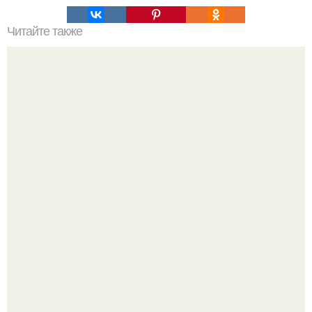
Читайте также
Сколько отрастает ноготь. Как происходит процесс роста
ногтей
Ультрареалистичный дорогой лайфстайл селфи снимок