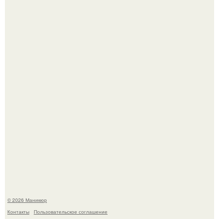
Нюдовый педикюр - это "Тихая Роскошь" в уходе.
Селена Гомес дала фанатам хоть какой-то повод
успокоиться на фоне всех разговоров о свадьбе Тейлор
свифт.
© 2026 Маникюр
Контакты
Пользовательское соглашение