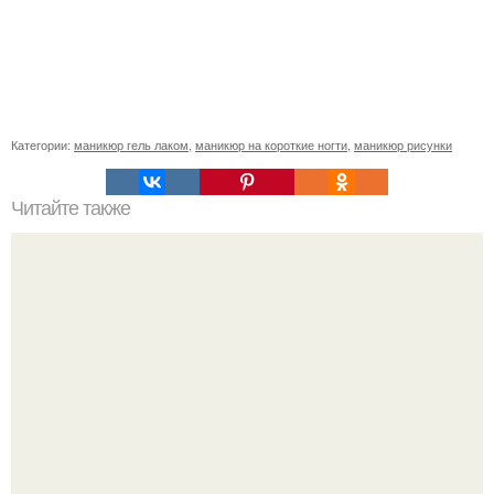
Категории:
маникюр гель лаком
,
маникюр на короткие ногти
,
маникюр рисунки
Читайте также
Подскажите пожалуйста! У клиентки отслаивается три
ногтика по сторонам!