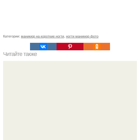
Категории:
маникюр на короткие ногти
,
ногти маникюр фото
Читайте также
Когда стричь ногти к деньгам. 33 народные приметы,
чтобы привлечь деньги в дом.