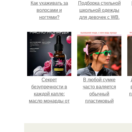
Как ухаживать за
Подборка стильной
волосами и
школьной одежды
ногтями?
для девочек с WB.
Секрет
В любой сумке
безупречности в
часто валяется
каждой капле:
обычный
п
масло монарды от
пластиковый
Demi Sweet.
крабик.