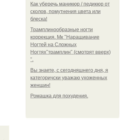
Как уберечь маникюр / педикюр от
сколов, помутнения цвета или
блеска!
Трамплинообразные ногти
коррекция. Мк "Наращивание
Ногтей на Сложных
Ногтях"трамплин" (смотрят вверх)
".
Вы знаете, с сегодняшнего дня, я
категоричски уважаю ухоженных
женщин!
Ромашка для похудения.