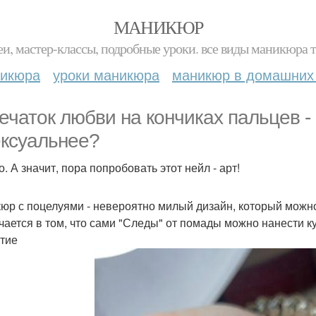
МАНИКЮР
и, мастер-классы, подробные уроки. все виды маникюра т
никюра
уроки маникюра
маникюр в домашних
ечаток любви на кончиках пальцев -
ексуальнее?
. А значит, пора попробовать этот нейл - арт!
юр с поцелуями - невероятно милый дизайн, который можно
чается в том, что сами "Следы" от помады можно нанести ку
тие