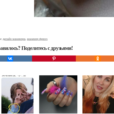
и:
дизайн маникюра
,
маникюр френч
авилось? Поделитесь с друзьями!