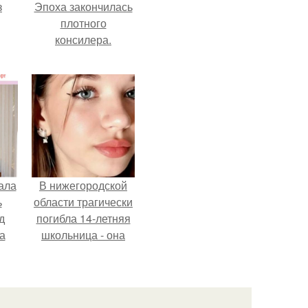
з
Эпоха закончилась
плотного
консилера.
ала
В нижегородской
ь
области трагически
д
погибла 14-летняя
а
школьница - она
покончила с собой
на фоне подготовки
ор
к контрольной по
английскому языку.