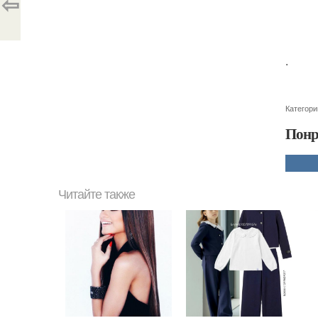
⇦
.
Категори
Понр
Читайте также