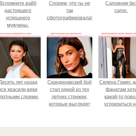
Вспомните вайб
Спорим, что ты не
Сапожник бе
настоящего
так
сапог.
успешного
сфотографировала!
мужчины.
Десять лет назад
Скандинавский боб
Селена Гомес д
все красили веки
стал одной из тех
фанатам хот
лотными слоями.
летних стрижек,
какой-то пово
которые выглядят
успокоиться н
очень просто.
фоне всех
разговоров о
свадьбе Тейл
свифт.