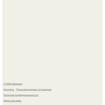
свифт.
В нижегородской области трагически погибла 14-летняя
школьница - она покончила с собой на фоне подготовки к
контрольной по английскому языку.
© 2026 Маникюр
Контакты
Пользовательское соглашение
Политика конфидециальности
Обратная связь