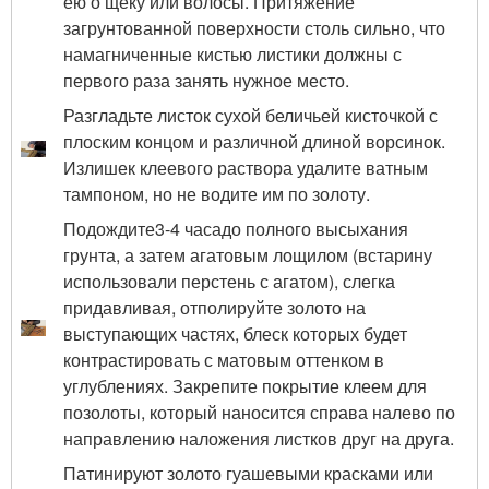
ею о щеку или волосы. Притяжение
загрунтованной поверхности столь сильно, что
намагниченные кистью листики должны с
первого раза занять нужное место.
Разгладьте листок сухой беличьей кисточкой с
плоским концом и различной длиной ворсинок.
Излишек клеевого раствора удалите ватным
тампоном, но не водите им по золоту.
Подождите
3-4 часа
до полного высыхания
грунта, а затем агатовым лощилом (в
старину
использовали перстень с агатом), слегка
придавливая, отполируйте золото на
выступающих частях, блеск которых будет
контрастировать с матовым оттенком в
углублениях. Закрепите покрытие клеем для
позолоты, который наносится справа налево по
направлению наложения листков друг на друга.
Патинируют золото гуашевыми красками или