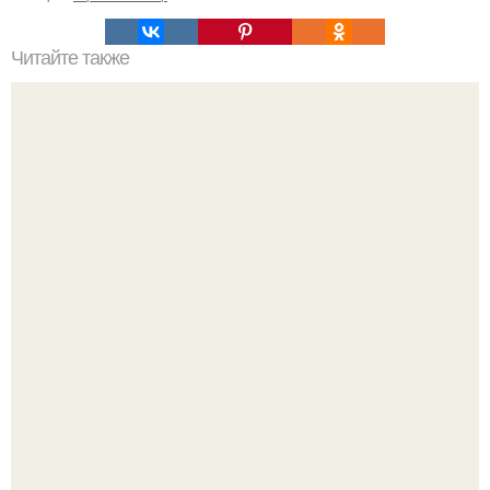
Читайте также
Стильный образ для девочек.
Ультрареалистичный дорогой лайфстайл селфи снимок