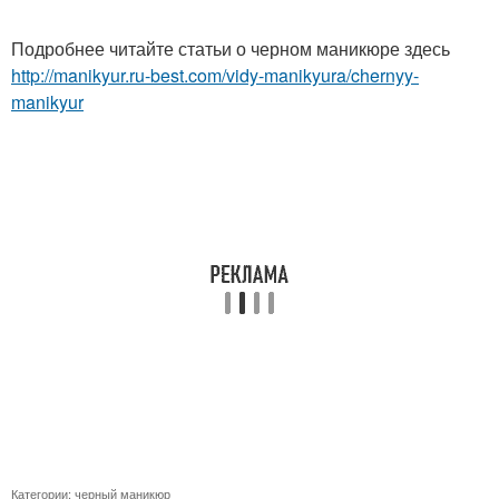
Подробнее читайте статьи о черном маникюре здесь
http://manikyur.ru-best.com/vidy-manikyura/chernyy-
manikyur
Категории:
черный маникюр