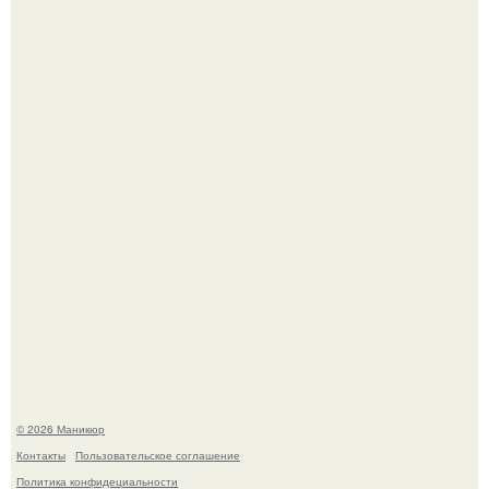
Нюдовый педикюр - это "Тихая Роскошь" в уходе.
В нижегородской области трагически погибла 14-летняя
школьница - она покончила с собой на фоне подготовки к
контрольной по английскому языку.
© 2026 Маникюр
Контакты
Пользовательское соглашение
Политика конфидециальности