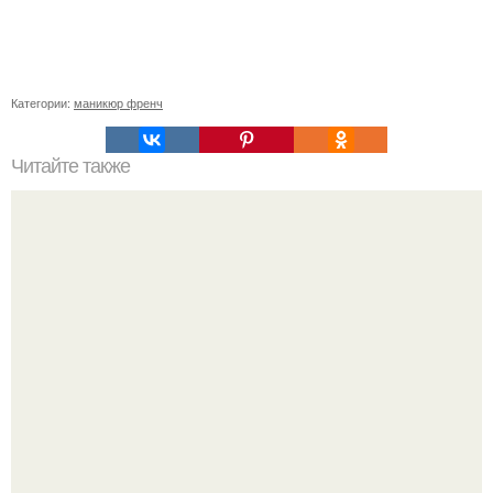
Категории:
маникюр френч
Читайте также
Когда стричь ногти к деньгам. 33 народные приметы,
чтобы привлечь деньги в дом.