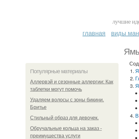
лучшие иде
главная
виды ма
Ямы
Сод
Я
Популярные материалы
Г
Аллервэй и сезонные аллергии: Как
Я
таблетки могут помочь
Удаляем волосы с зоны бикини.
Бритье
В
Стильный образ для девочек.
Обручальные кольца на заказ -
преимущества услуги