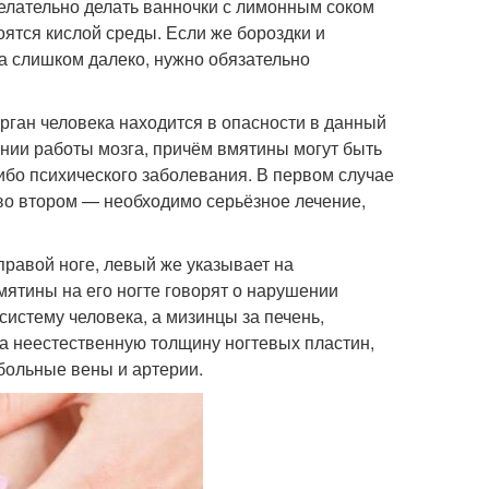
желательно делать ванночки с лимонным соком
ятся кислой среды. Если же бороздки и
а слишком далеко, нужно обязательно
рган человека находится в опасности в данный
нии работы мозга, причём вмятины могут быть
либо психического заболевания. В первом случае
во втором — необходимо серьёзное лечение,
 правой ноге, левый же указывает на
ятины на его ногте говорят о нарушении
истему человека, а мизинцы за печень,
на неестественную толщину ногтевых пластин,
 больные вены и артерии.