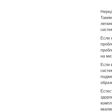
Неред
Таким
легки
систем
Если 
пробл
пробл
на ми
Если 
систе
подже
образ
Естес
здоро
компл
квали