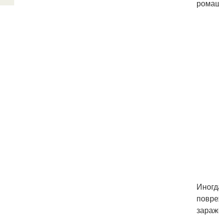
ромаш
Иногд
повре
зараж