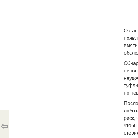
Орган
появл
вмяти
обсле
Обнар
перво
неудо
туфли
ногте
После
либо 
риск,
⇦
чтобы
стери