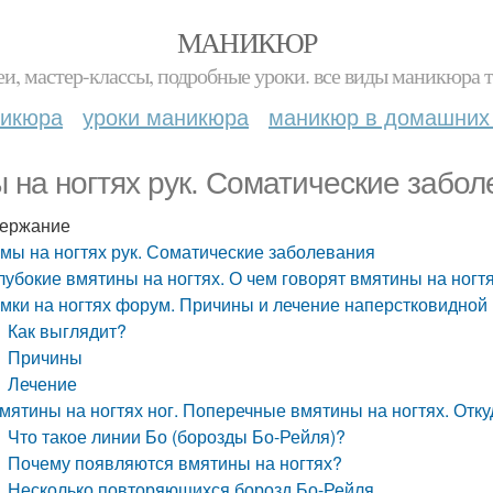
МАНИКЮР
и, мастер-классы, подробные уроки. все виды маникюра т
никюра
уроки маникюра
маникюр в домашних
 на ногтях рук. Соматические забол
ержание
мы на ногтях рук. Соматические заболевания
лубокие вмятины на ногтях. О чем говорят вмятины на ногтя
мки на ногтях форум. Причины и лечение наперстковидной 
Как выглядит?
Причины
Лечение
мятины на ногтях ног. Поперечные вмятины на ногтях. Отку
Что такое линии Бо (борозды Бо-Рейля)?
Почему появляются вмятины на ногтях?
Несколько повторяющихся борозд Бо-Рейля