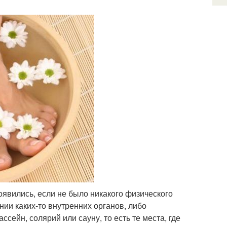
оявились, если не было никакого физического
нии каких-то внутренних органов, либо
сейн, солярий или сауну, то есть те места, где