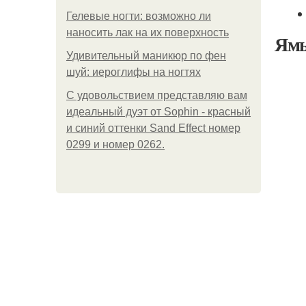
Гелевые ногти: возможно ли
наносить лак на их поверхность
Ямы
Удивительный маникюр по фен
шуй: иероглифы на ногтях
С удовольствием представляю вам
идеальный дуэт от Sophin - красный
и синий оттенки Sand Effect номер
0299 и номер 0262.