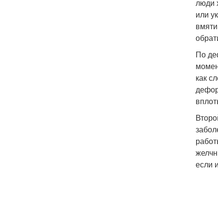
люди 
или у
вмяти
обрат
По де
момен
как с
дефор
вплот
Второ
забол
работ
желчн
если 