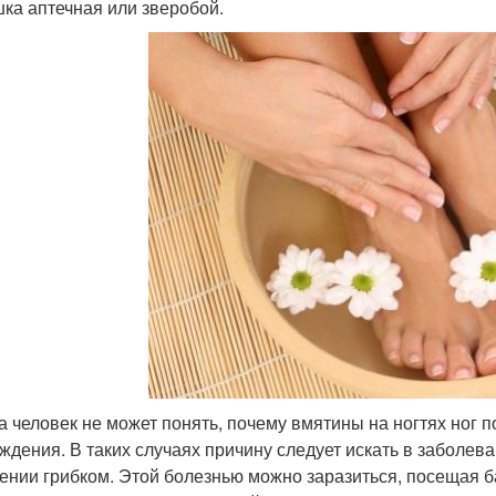
ка аптечная или зверобой.
а человек не может понять, почему вмятины на ногтях ног п
ждения. В таких случаях причину следует искать в заболева
ении грибком. Этой болезнью можно заразиться, посещая бас