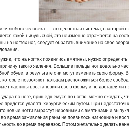
изм любого человека — это целостная система, в которой 
яется какой-нибудь сбой, это неизменно отражается на сост
ны на ногтях ног, следует обратить внимание на своё здоро
дования.
ужив, что на ногтях появились вмятины, нужно определить 
причину такого явления. Большие пальцы ног довольно ча
бной обуви, в результате они могут изменить свою форму. 
, которые позволяют пальцам расположиться более свободн
вые пластины восстановили свою форму и не доставляли не
 удара по ноге, пришедшемуся по ногтю, можно ожидать, чт
её придётся удалять хирургическим путём. При недостаточн
 что новые ногти вырастут неровными с вмятинами и выпук
 во время заживления раны не появилось нагноение и восп
льность во время перевязок. Потом желательно делать ванно