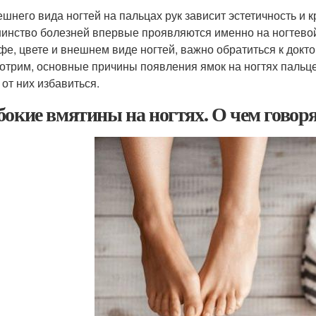
ешнего вида ногтей на пальцах рук зависит эстетичность и 
инство болезней впервые проявляются именно на ногтевой
фе, цвете и внешнем виде ногтей, важно обратиться к докт
отрим, основные причины появления ямок на ногтях пальцев
 от них избавиться.
бокие вмятины на ногтях. О чем говор