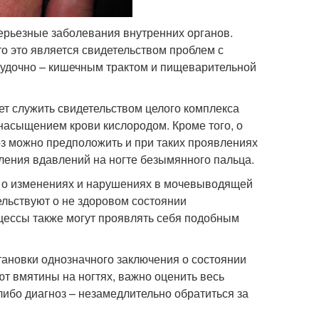
серьезные заболевания внутренних органов.
о это является свидетельством проблем с
елудочно – кишечным трактом и пищеварительной
жет служить свидетельством целого комплекса
насыщением крови кислородом. Кроме того, о
оз можно предположить и при таких проявлениях
ления вдавлений на ногте безымянного пальца.
дти о изменениях и нарушениях в мочевыводящей
ельствуют о не здоровом состоянии
цессы также могут проявлять себя подобным
тановки однозначного заключения о состоянии
ают вмятины на ногтях, важно оценить весь
либо диагноз – незамедлительно обратиться за