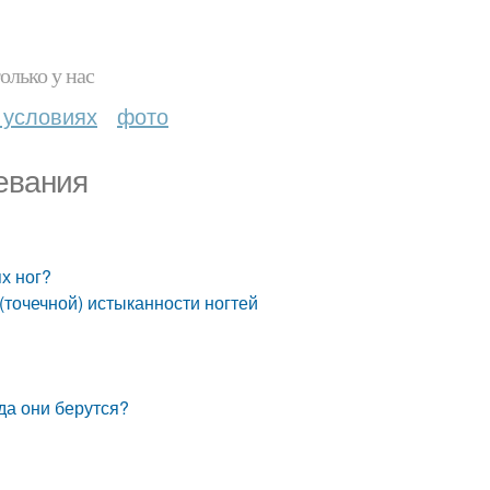
олько у нас
 условиях
фото
евания
х ног?
(точечной) истыканности ногтей
да они берутся?