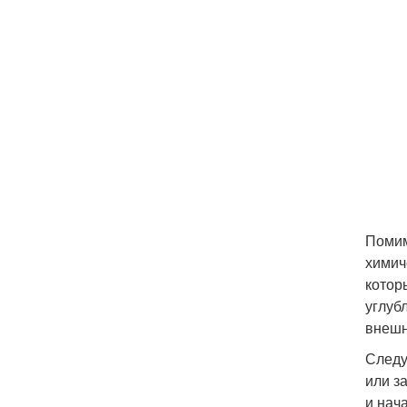
Помим
химич
котор
углуб
внешн
Следу
или з
и нач