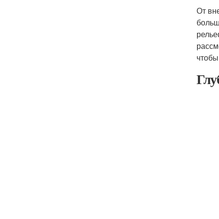
От вн
больш
релье
рассм
чтобы
Глу