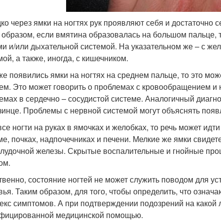
ко через ямки на ногтях рук проявляют себя и достаточно 
 образом, если вмятина образовалась на большом пальце, т
ми и/или дыхательной системой. На указательном же – с ж
ой, а также, иногда, с кишечником.
же появились ямки на ногтях на среднем пальце, то это мо
ем. Это может говорить о проблемах с кровообращением и 
емах в сердечно – сосудистой системе. Аналогичный диагн
зинце. Проблемы с нервной системой могут объяснять появ
все ногти на руках в ямочках и желобках, то речь может и
ме, почках, надпочечниках и печени. Мелкие же ямки свидет
лудочной железы. Скрытые воспалительные и гнойные про
ом.
твенно, состояние ногтей не может служить поводом для ус
вья. Таким образом, для того, чтобы определить, что означ
екс симптомов. А при подтверждении подозрений на какой 
фицированной медицинской помощью.