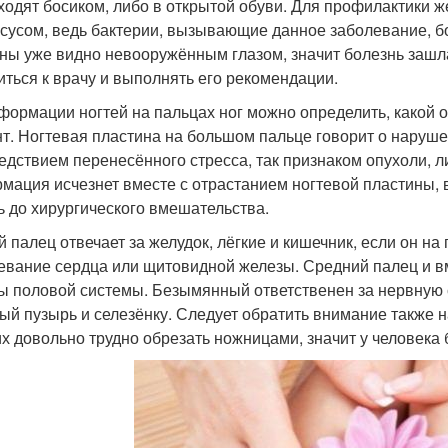
ходят босиком, либо в открытой обуви. Для профилактики 
ксусом, ведь бактерии, вызывающие данное заболевание, бо
ны уже видно невооружённым глазом, значит болезнь зашл
иться к врачу и выполнять его рекомендации.
формации ногтей на пальцах ног можно определить, какой о
т. Ногтевая пластина на большом пальце говорит о наруше
ледствием перенесённого стресса, так признаком опухоли, 
мация исчезнет вместе с отрастанием ногтевой пластины, 
ь до хирургического вмешательства.
й палец отвечает за желудок, лёгкие и кишечник, если он на
евание сердца или щитовидной железы. Средний палец и вм
ы половой системы. Безымянный ответственен за нервную с
ый пузырь и селезёнку. Следует обратить внимание также 
их довольно трудно обрезать ножницами, значит у человека