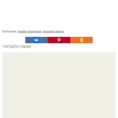
Категории:
дизайн маникюра
,
маникюр френч
Читайте также
Текст для рекламы мастера маникюра. Как мастеру
маникюра запустить сарафанный маркетинг?