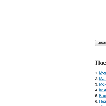
читат
Пос
1.
Муж
2.
Мал
3.
Мой
4.
Как
5.
Вал
6.
Неж