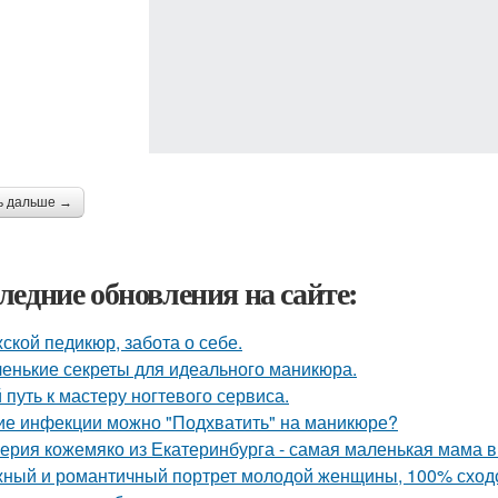
ь дальше →
ледние обновления на сайте:
ской педикюр, забота о себе.
енькие секреты для идеального маникюра.
 путь к мастеру ногтевого сервиса.
ие инфекции можно "Подхватить" на маникюре?
ерия кожемяко из Екатеринбурга - самая маленькая мама в Р
ный и романтичный портрет молодой женщины, 100% сходс