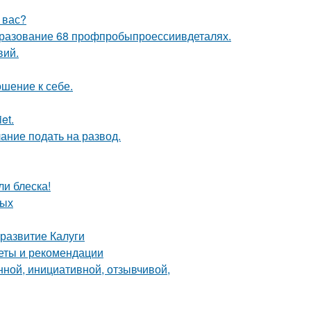
у вас?
разование 68 профпробыпроессиивдеталях.
вий.
ошение к себе.
et.
ание подать на развод.
ли блеска!
ных
развитие Калуги
веты и рекомендации
нной, инициативной, отзывчивой,