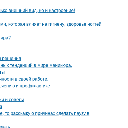
лько внешний вид, но и настроение!
ами, которая влияет на гигиену, здоровье ногтей
мира?
 и решения
нных тенденций в мире маникюра.
еты
чности в своей работе.
лечению и профилактике
н
ки и советы
ia
е, то расскажу о причинах сделать паузу в
лать.