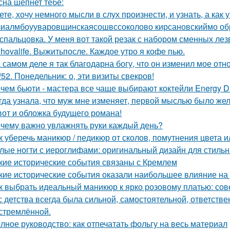
сна шепнет тебе:
ете, хочу немного мысли в слух произнести, и узнать, а как 
иалмбоууваровщинскаясошвссоколово кирсановскиймо об
спальцовка. У меня вот такой резак с набором сменных лез
hovalife. Выжитьпосле. Каждое утро я кофе пью.
 самом деле я так благодарна богу, что он изменил мое отн
/52. Понедельник: о, эти визиты свекров!
чем бьюти - мастера все чаще выбирают коктейли Energy Di
гда узнала, что муж мне изменяет, первой мыслью было жел
вот и обложка будущего романа!
чему важно увлажнять руки каждый день?
к уберечь маникюр / педикюр от сколов, помутнения цвета и
лые ногти с иероглифами: оригинальный дизайн для стиль
кие исторические события связаны с Кремлем
кие исторические события оказали наибольшее влияние на 
к выбрать идеальный маникюр к ярко розовому платью: со
с детства всегда была сильной, самостоятельной, ответстве
стремлённой.
лное руководство: как отпечатать фольгу на весь материал