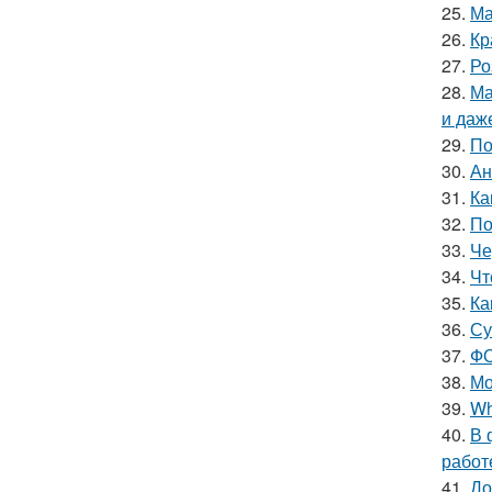
25.
Ма
26.
Кр
27.
Ро
28.
Ма
и даж
29.
По
30.
Ан
31.
Ка
32.
По
33.
Че
34.
Чт
35.
Ка
36.
Су
37.
ФО
38.
Мо
39.
Wh
40.
В 
работ
41.
До