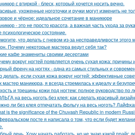
никюр с втиркой - блеск, который хочется носить вечно.
асивые, ухоженные ноготочки и ручки могут изменить не то
зовое и чёрное: идеальное сочетание в маникюре
никюр - это не просто красота, а важная часть ухода за рук
е психологическое состояние.
могите, что делать с гневом из-за несправедливости этого 
он. Почему некоторые мастера ведут себя так?
кие кафе знамениты своими десертами
чему вокруг ногтей появляется очень сухая кожа: причины
рный френч на ногтях - одна из самых стильных и совреме
о делать, если сухая кожа вокруг ногтей: эффективные сов
к мастер маникюра, я всегда стремилась к идеалу и безупре
хость и трещины кожи под ногтем: полное руководство по 
ЛЬГА на весь ноготь без клея: как сделать красивый дизай
жно ли без клея отпечатать фольгу на весь ноготь? Лайфха
at is the significance of the Chuvash Republic in modern Russ
февральском посте я написала о том, что если будет желани
е.
брый день. Хочу начать работать, но не знаю какой прайс де