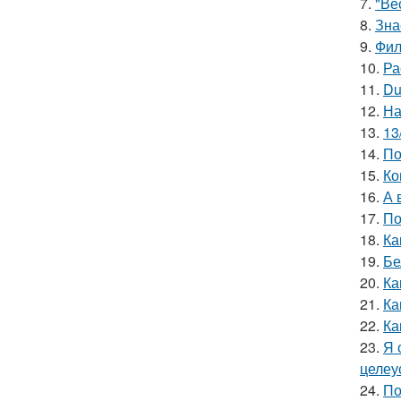
7.
"Ве
8.
Зна
9.
Фил
10.
Ра
11.
Du
12.
На
13.
13
14.
По
15.
Ко
16.
А 
17.
По
18.
Ка
19.
Бе
20.
Ка
21.
Ка
22.
Ка
23.
Я 
целеу
24.
По