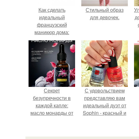
Как сделать
Стильный образ
У
идеальный
для девочек.
д
французский
маникюр дома:
необходимые
приспособления
Секрет
С удовольствием
безупречности в
представляю вам
каждой капле:
идеальный дуэт от
масло монарды от
Sophin - красный и
Demi Sweet.
синий оттенки Sand
Effect номер 0299 и
номер 0262.