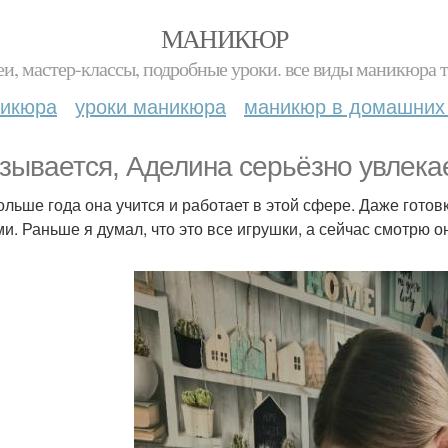
МАНИКЮР
и, мастер-классы, подробные уроки. все виды маникюра т
никюра
уроки маникюра
маникюр в домашних
зывается, Аделина серьёзно увлека
ольше года она учится и работает в этой сфере. Даже готовк
ми. Раньше я думал, что это все игрушки, а сейчас смотрю о