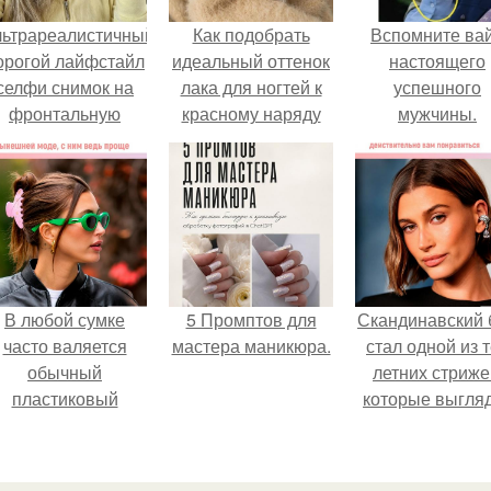
льтрареалистичный
Как подобрать
Вспомните ва
орогой лайфстайл
идеальный оттенок
настоящего
селфи снимок на
лака для ногтей к
успешного
фронтальную
красному наряду
мужчины.
камеру.
В любой сумке
5 Промптов для
Скандинавский 
часто валяется
мастера маникюра.
стал одной из 
обычный
летних стриже
пластиковый
которые выгля
крабик.
очень просто