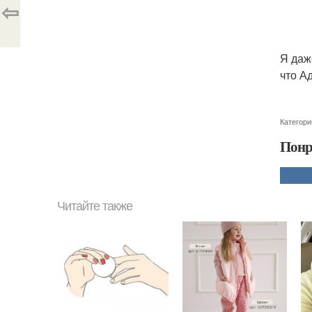
⇦
Я даж
что А
Категори
Понр
Читайте также