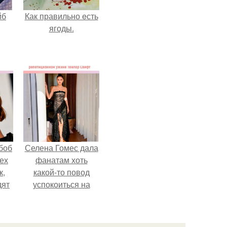
йб
Как правильно eсть
ягоды.
боб
Селена Гомес дала
тех
фанатам хоть
к,
какой-то повод
дят
успокоиться на
.
фоне всех
разговоров о
свадьбе Тейлор