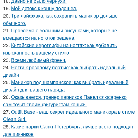
18.
Давно не было чернухи.
19.
Мой детокс к концу подошел.
20.
Три лайфхака, как сохранить маникюр дольше
обычного.
21.
Проблема с большими рисунками, которые не
вмещаются на ноготок решена.
22.
Китайские иероглифы на ногтях: как добавить
изысканность вашему стилю
23.
Всеми любимый френч.
24.
Ногти к розовому платью: как выбрать идеальный
дизайн
25.
Маникюр под шампанское: как выбрать идеальный
дизайн для вашего наряда
26.
Оказывается, тренер парников Павел слюсаренко
сам точит своим фигуристам коньки.
27.
Outfit Base - ваш секрет идеального маникюра в стиле
Clean Girl.
28.
Какие парки Санкт-Петербурга лучше всего подходят
для пикников