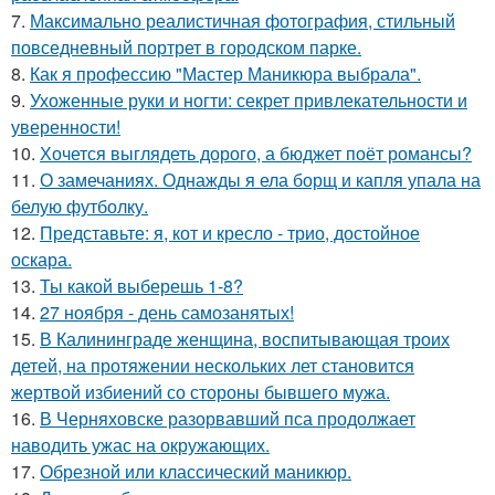
7.
Максимально реалистичная фотография, стильный
повседневный портрет в городском парке.
8.
Как я профессию "Мастер Маникюра выбрала".
9.
Ухоженные руки и ногти: секрет привлекательности и
уверенности!
10.
Хочется выглядеть дорого, а бюджет поёт романсы?
11.
О замечаниях. Однажды я ела борщ и капля упала на
белую футболку.
12.
Представьте: я, кот и кресло - трио, достойное
оскара.
13.
Ты какой выберешь 1-8?
14.
27 ноября - день самозанятых!
15.
В Калининграде женщина, воспитывающая троих
детей, на протяжении нескольких лет становится
жертвой избиений со стороны бывшего мужа.
16.
В Черняховске разорвавший пса продолжает
наводить ужас на окружающих.
17.
Обрезной или классический маникюр.