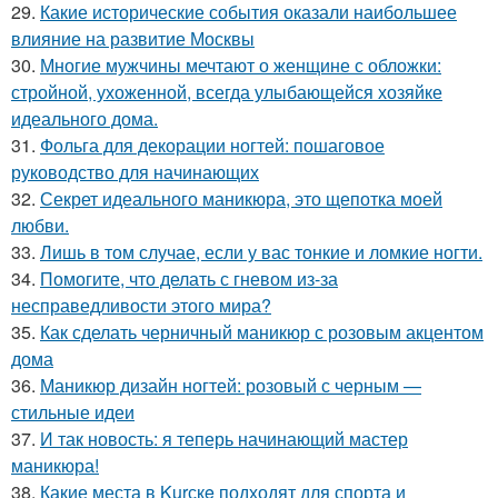
29.
Какие исторические события оказали наибольшее
влияние на развитие Москвы
30.
Многие мужчины мечтают о женщине с обложки:
стройной, ухоженной, всегда улыбающейся хозяйке
идеального дома.
31.
Фольга для декорации ногтей: пошаговое
руководство для начинающих
32.
Секрет идеального маникюра, это щепотка моей
любви.
33.
Лишь в том случае, если у вас тонкие и ломкие ногти.
34.
Помогите, что делать с гневом из-за
несправедливости этого мира?
35.
Как сделать черничный маникюр с розовым акцентом
дома
36.
Маникюр дизайн ногтей: розовый с черным —
стильные идеи
37.
И так новость: я теперь начинающий мастер
маникюра!
38.
Какие места в Kurскe подходят для спорта и