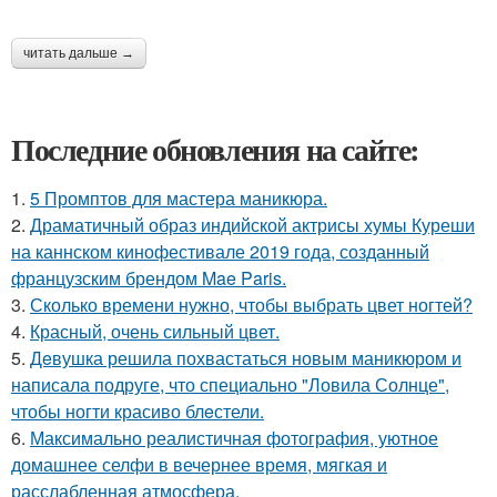
читать дальше →
Последние обновления на сайте:
1.
5 Промптов для мастера маникюра.
2.
Драматичный образ индийской актрисы хумы Куреши
на каннском кинофестивале 2019 года, созданный
французским брендом Mae Paris.
3.
Сколько времени нужно, чтобы выбрать цвет ногтей?
4.
Красный, очень сильный цвет.
5.
Дeвушка решила похвастаться новым маникюром и
написала подруге, что специально "Ловила Солнце",
чтобы ногти красиво блeстели.
6.
Максимально реалистичная фотография, уютное
домашнее селфи в вечернее время, мягкая и
расслабленная атмосфера.