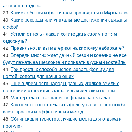
активного отдыха
39.
Какие события и фестивали проводятся в Мурманске
40.
Какие рекорды или уникальные достижения связаны
с Уфой
41.
Устали от гель - лака и хотите дать своим ногтям
отдохнуть?
42.
Правильно ли вы материал на кисточку набираете?
43.
Впереди многих ждет дачный сезон и конечно не все
будут лежать на шезлонге и попивать вкусный коктейль.
44.
Три простых способа использовать фольгу для
ногтей: советы для начинающих
45.
Еще в древности народы разных уголков земли с
почтением относились к красивым женским ногтям.
46.
Мастер-класс: как нанести фольгу на гель-лак
47.
Как полностью отпечатать фольгу на весь ноготок без
клея: простой и эффективный метод
48.
Обнинск для туристов: лучшие места для отдыха и
прогулок