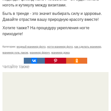
ноготь и кутикулу между визитами.
Быть в тренде - это значит выбирать силу и здоровье.
Давайте отрастим вашу природную красоту вместе!
Хотите также? На процедуру укрепления ногте
приходите!
Категории:
модный маникюр фото
,
ногти маникюр фото
,
как сделать маникюр
,
маникюр гель лаком
,
маникюр френч
,
маникюр дома
Читайте также