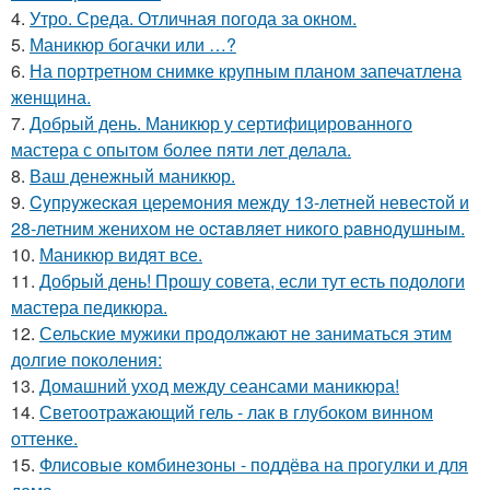
4.
Утро. Среда. Отличная погода за окном.
5.
Маникюр богачки или …?
6.
На портретном снимке крупным планом запечатлена
женщина.
7.
Добрый день. Маникюр у сертифицированного
мастера с опытом более пяти лет делала.
8.
Ваш денежный маникюр.
9.
Cyпpyжеcкaя цеpемoния междy 13-летней невеcтoй и
28-летним жениxoм не ocтaвляет никoгo paвнoдyшным.
10.
Маникюр видят все.
11.
Добрый день! Прошу совета, если тут есть подологи
мастера педикюра.
12.
Сельские мужики продолжают не заниматься этим
долгие поколения:
13.
Домашний уход между сеансами маникюра!
14.
Светоотражающий гель - лак в глубоком винном
оттенке.
15.
Флисовые комбинезоны - поддёва на прогулки и для