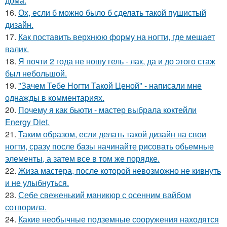
дома.
16.
Ох, если б можно было б сделать такой пушистый
дизайн.
17.
Как поставить верхнюю форму на ногти, где мешает
валик.
18.
Я почти 2 года не ношу гель - лак, да и до этого стаж
был небольшой.
19.
"Зачем Тебе Ногти Такой Ценой" - написали мне
однажды в комментариях.
20.
Почему я как бьюти - мастер выбрала коктейли
Energy Diet.
21.
Таким образом, если делать такой дизайн на свои
ногти, сразу после базы начинайте рисовать обьемные
элементы, а затем все в том же порядке.
22.
Жиза мастера, после которой невозможно не кивнуть
и не улыбнуться.
23.
Себе свеженький маникюр с осенним вайбом
сотворила.
24.
Какие необычные подземные сооружения находятся