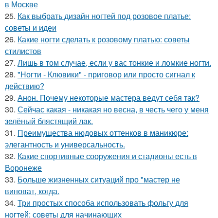
в Москве
25.
Как выбрать дизайн ногтей под розовое платье:
советы и идеи
26.
Какие ногти сделать к розовому платью: советы
стилистов
27.
Лишь в том случае, если у вас тонкие и ломкие ногти.
28.
"Ногти - Клювики" - приговор или просто сигнал к
действию?
29.
Анон. Почему некоторые мастера ведут себя так?
30.
Сейчас какая - никакая но весна, в честь чего у меня
зелёный блястящий лак.
31.
Преимущества нюдовых оттенков в маникюре:
элегантность и универсальность.
32.
Какие спортивные сооружения и стадионы есть в
Воронеже
33.
Больше жизненных ситуаций про "мастер не
виноват, когда.
34.
Три простых способа использовать фольгу для
ногтей: советы для начинающих