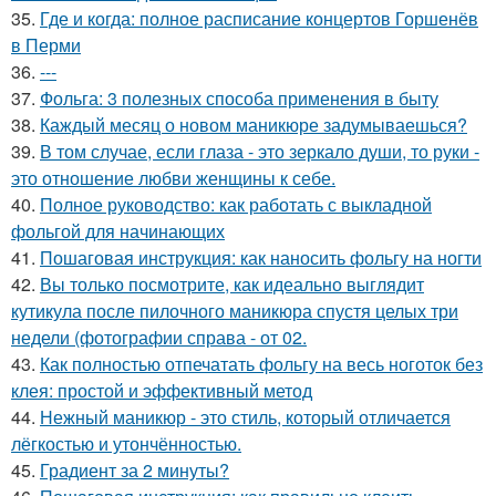
35.
Где и когда: полное расписание концертов Горшенёв
в Перми
36.
---
37.
Фольга: 3 полезных способа применения в быту
38.
Каждый месяц о новом маникюре задумываешься?
39.
В том случае, если глаза - это зеркало души, то руки -
это отношение любви женщины к себе.
40.
Полное руководство: как работать с выкладной
фольгой для начинающих
41.
Пошаговая инструкция: как наносить фольгу на ногти
42.
Вы только посмотрите, как идеально выглядит
кутикула после пилочного маникюра спустя целых три
недели (фотографии справа - от 02.
43.
Как полностью отпечатать фольгу на весь ноготок без
клея: простой и эффективный метод
44.
Нежный маникюр - это стиль, который отличается
лёгкостью и утончённостью.
45.
Градиент за 2 минуты?