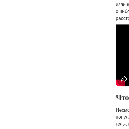
излиш
ошибо
расст
Что
Несмо
попул
гель-