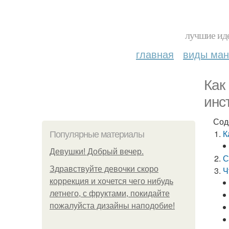
лучшие иде
главная
виды ма
Как
инс
Сод
К
Популярные материалы
Девушки! Добрый вечер.
С
Здравствуйте девочки скоро
Ч
коррекция и хочется чего нибудь
летнего, с фруктами, покидайте
пожалуйста дизайны наподобие!