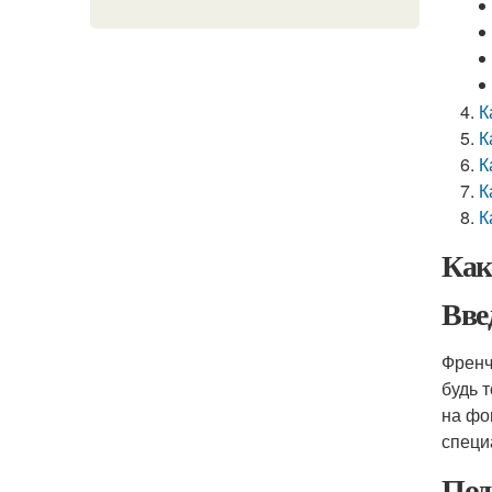
К
К
К
К
К
Как
Вве
Френч
будь 
на фо
специ
Под