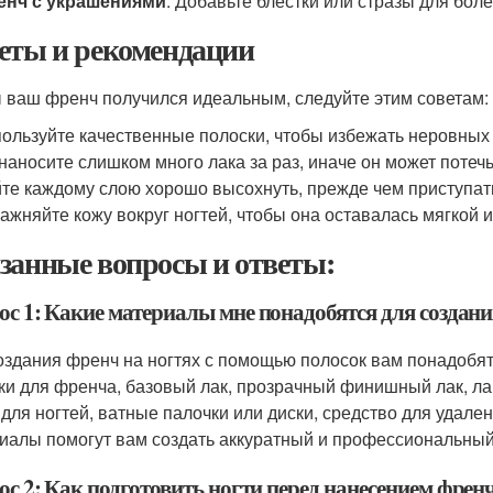
енч с украшениями
: Добавьте блестки или стразы для бол
еты и рекомендации
 ваш френч получился идеальным, следуйте этим советам:
ользуйте качественные полоски, чтобы избежать неровных 
наносите слишком много лака за раз, иначе он может потечь
те каждому слою хорошо высохнуть, прежде чем приступат
ажняйте кожу вокруг ногтей, чтобы она оставалась мягкой и
занные вопросы и ответы:
ос 1: Какие материалы мне понадобятся для создан
оздания френч на ногтях с помощью полосок вам понадоб
ки для френча, базовый лак, прозрачный финишный лак, лак
 для ногтей, ватные палочки или диски, средство для удален
иалы помогут вам создать аккуратный и профессиональны
ос 2: Как подготовить ногти перед нанесением френ