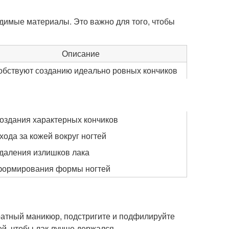
одимые материалы. Это важно для того, чтобы
Описание
обствуют созданию идеально ровных кончиков
оздания характерных кончиков
хода за кожей вокруг ногтей
даления излишков лака
формирования формы ногтей
ратный маникюр, подстригите и подфилируйте
ей, чтобы лак лучше держался.