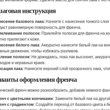
аговая инструкция
есение базового лака
: Начните с нанесения тонкого слоя
даст равномерную поверхность для френча.
иклеивание полосок
: Приклейте полоски для френча на ко
тно прилегают к коже.
есение белого лака
: Аккуратно нанесите белый лак на ко
вные движения, чтобы избежать разливов.
аление полосок
: Не дожидаясь, пока лак высохнет, аккура
водов и неравных краев.
ксация лака
: Нанесите верхний слой прозрачного лака, что
ианты оформления френча
ический френч можно разнообразить, добавив немного фант
енч с цветными кончиками
: Замените белый лак на друго
енч с градиентом
: Создайте переход от базового цвета к б