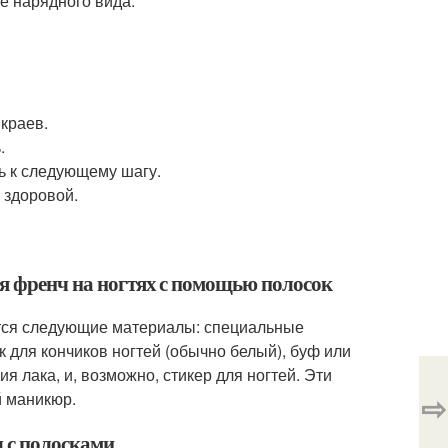
ее нарядного вида.
краев.
.
ь к следующему шагу.
 здоровой.
ия френч на ногтях с помощью полосок
ятся следующие материалы: специальные
 для кончиков ногтей (обычно белый), буф или
ия лака, и, возможно, стикер для ногтей. Эти
⇨
й маникюр.
ч с полосками