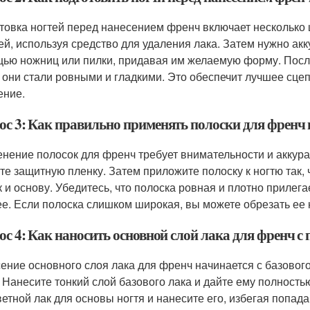
товка ногтей перед нанесением френч включает несколько 
тей, используя средство для удаления лака. Затем нужно ак
ью ножниц или пилки, придавая им желаемую форму. После
 они стали ровными и гладкими. Это обеспечит лучшее сцеп
ение.
ос 3: Как правильно применять полоски для френч 
нение полосок для френч требует внимательности и аккура
те защитную пленку. Затем приложите полоску к ногтю так, ч
к и основу. Убедитесь, что полоска ровная и плотно прилег
ее. Если полоска слишком широкая, вы можете обрезать ее
ос 4: Как наносить основной слой лака для френч с
ение основного слоя лака для френч начинается с базового
. Нанесите тонкий слой базового лака и дайте ему полност
ветной лак для основы ногтя и нанесите его, избегая попада