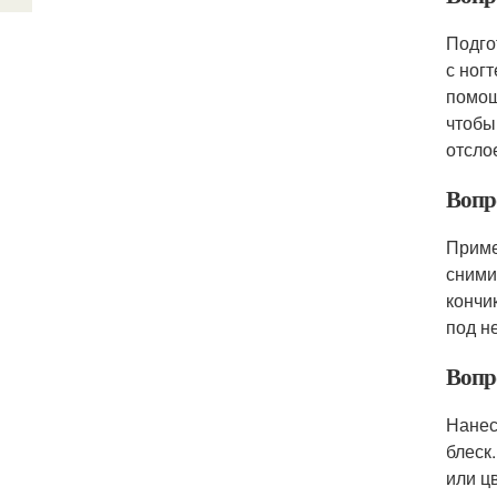
Подго
с ног
помощ
чтобы
отсло
Вопр
Приме
сними
кончи
под н
Вопр
Нанес
блеск
или ц