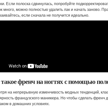
ки. Если полоска сдвинулась, попробуйте подкорректирова
к много, можно полностью удалить лак и начать заново. Пр
раивайтесь, если сначала не получится идеально.
 такое френч на ногтях с помощью пол
тря на непрерывную изменчивость модных тенденций, класс
ярность французского маникюра. Но чтобы сделать френч до
лаком в домашних условиях.