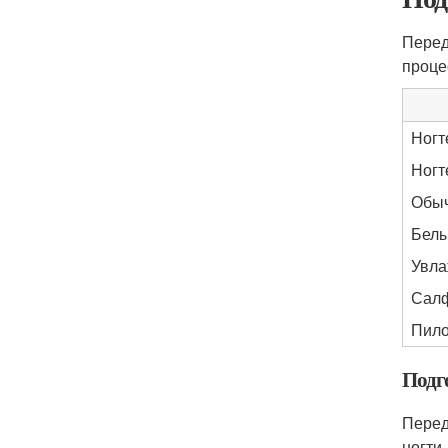
Перед
проце
Ногт
Ногт
Обыч
Белы
Увла
Салф
Пило
Подг
Перед
ногти