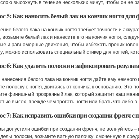
 слою высохнуть в течение нескольких минут, чтобы он не 
ос 5: Как наносить белый лак на кончик ногтя для 
ение белого лака на кончик ногтя требует точности и аккура
, возьмите белый лак и нанесите его на кончик ногтя, следу
ые и равномерные движения, чтобы избежать проникновения
у, можно использовать специальный стикер для ногтей, кот
с 6: Как удалить полоски и зафиксировать результ
 нанесения белого лака на кончик ногтя дайте ему немного 
те полоску с ногтя, двигаясь от кончика к основанию. Это 
ите финишный прозрачный лак, который защитит ваш маникю
стью высох, прежде чем трогать ногти или брать что-либо в 
ос 7: Как исправить ошибки при создании френч с 
вы допустили ошибки при создании френч, не волнуйтесь – 
еделы полоски, возьмите ватную палочку, смоченную в средс