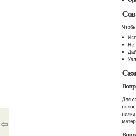
Фр
Сов
Чтобы
Исп
Не 
Дай
Увл
Свя
Вопр
Для с
полос
пилка
⇦
матер
Вопр