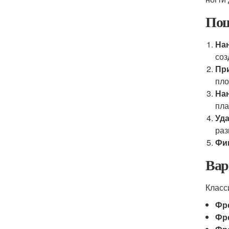
Пош
Нан
соз
Пр
пло
Нан
пла
Уд
раз
Фи
Вар
Класс
Фр
Фр