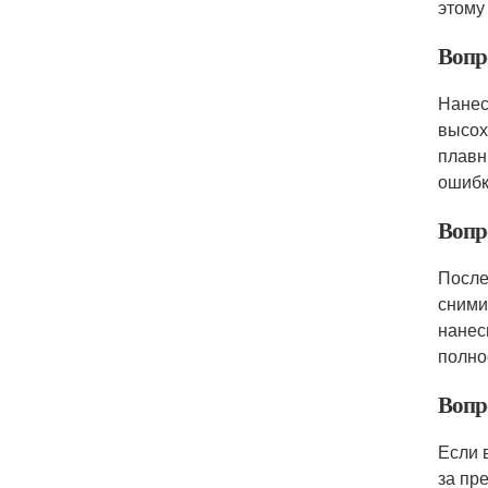
этому
Вопр
Нанес
высох
плавн
ошибк
Вопро
После
сними
нанес
полно
Вопр
Если 
за пр