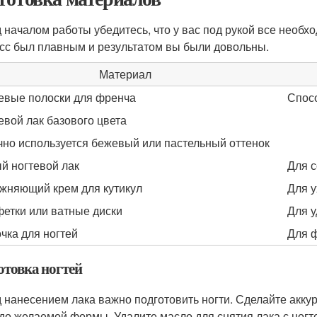
 началом работы убедитесь, что у вас под рукой все необх
сс был плавным и результатом вы были довольны.
Материал
евые полоски для френча
Спос
евой лак базового цвета
но используется бежевый или пастельный оттенок
й ногтевой лак
Для с
жняющий крем для кутикул
Для у
етки или ватные диски
Для у
чка для ногтей
Для 
отовка ногтей
 нанесением лака важно подготовить ногти. Сделайте акку
 до желаемой формы. Удалите масло для снятия лака с ногт