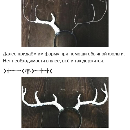
Далее придаём им форму при помощи обычной фольги.
Нет необходимости в клее, всё и так держится.
❯╅╾┽┄╼❮ཤཥ❯╾┄┾╼╆❮