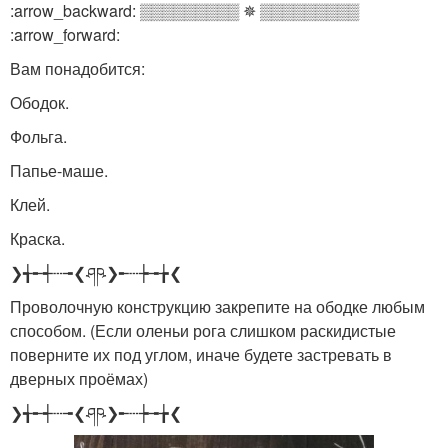
:arrow_backward: ▒▒▒▒▒▒▒▒▒ ✵ ▒▒▒▒▒▒▒▒▒
:arrow_forward:
Вам понадобится:
Ободок.
Фольга.
Папье-маше.
Клей.
Краска.
❯╅╾┽┄╼❮ཤཥ❯╾┄┾╼╆❮
Проволочную конструкцию закрепите на ободке любым
способом. (Если оленьи рога слишком раскидистые
поверните их под углом, иначе будете застревать в
дверных проёмах)
❯╅╾┽┄╼❮ཤཥ❯╾┄┾╼╆❮