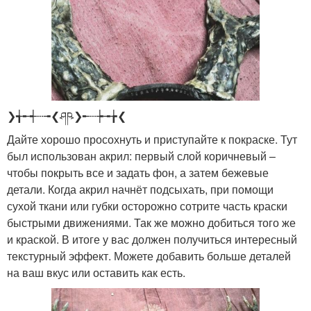
❯╅╾┽┄╼❮ཤཥ❯╾┄┾╼╆❮
Дайте хорошо просохнуть и приступайте к покраске. Тут
был использован акрил: первый слой коричневый –
чтобы покрыть все и задать фон, а затем бежевые
детали. Когда акрил начнёт подсыхать, при помощи
сухой ткани или губки осторожно сотрите часть краски
быстрыми движениями. Так же можно добиться того же
и краской. В итоге у вас должен получиться интересный
текстурный эффект. Можете добавить больше деталей
на ваш вкус или оставить как есть.