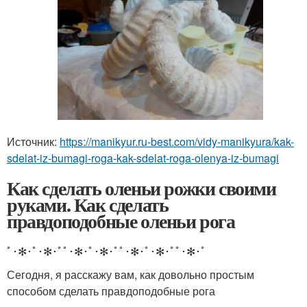
Источник:
https://manikyur.ru-best.com/vidy-manikyura/kak-
sdelat-iz-bumagi-roga-kak-sdelat-roga-olenya-iz-bumagi
Как сделать оленьи рожки своими
руками. Как сделать
правдоподобные оленьи рога
ﾟ･✻･ﾟ･✻･ﾟﾟ･✻･ﾟ･✻･ﾟﾟ･✻･ﾟ･✻･ﾟﾟ･✻･ﾟ
Сегодня, я расскажу вам, как довольно простым
способом сделать правдоподобные рога