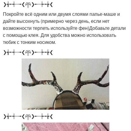
❯╅╾┽┄╼❮ཤཥ❯╾┄┾╼╆❮
Покройте всё одним или двумя слоями папье-маше и
дайте высохнуть (примерно через день, если нет
возможности терпеть используйте фен)Добавьте детали
с помощью клея. Для удобства можно использовать
тюбик с тонким носиком.
❯╅╾┽┄╼❮ཤཥ❯╾┄┾╼╆❮
❯╅╾┽┄╼❮ཤཥ❯╾┄┾╼╆❮