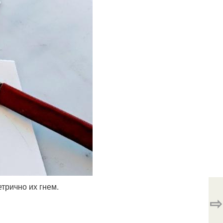
трично их гнем.
⇨