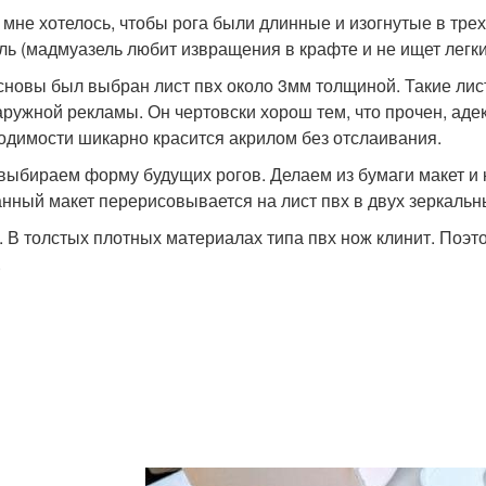
 мне хотелось, чтобы рога были длинные и изогнутые в трех
ль (мадмуазель любит извращения в крафте и не ищет легки
сновы был выбран лист пвх около 3мм толщиной. Такие ли
аружной рекламы. Он чертовски хорош тем, что прочен, аде
одимости шикарно красится акрилом без отслаивания.
 выбираем форму будущих рогов. Делаем из бумаги макет и 
нный макет перерисовывается на лист пвх в двух зеркальн
. В толстых плотных материалах типа пвх нож клинит. Поэто
.