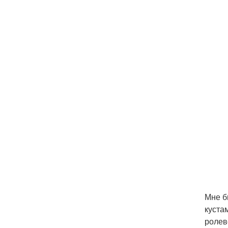
Мне б
куста
ролев