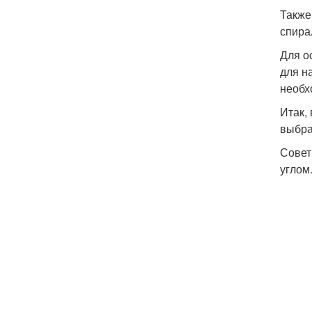
Также
спира
Для о
для н
необх
Итак,
выбра
Совет
углом