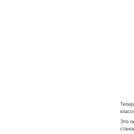
Тепер
класс
Это л
стано