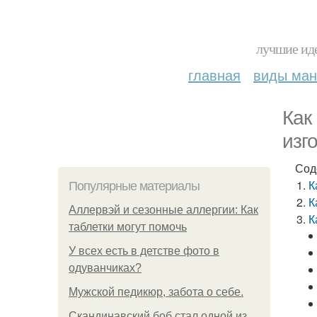
лучшие иде
главная
виды ма
Как
изг
Сод
К
Популярные материалы
К
Аллервэй и сезонные аллергии: Как
К
таблетки могут помочь
У всех есть в детстве фото в
одуванчиках?
Мужской педикюр, забота о себе.
Скандинавский боб стал одной из