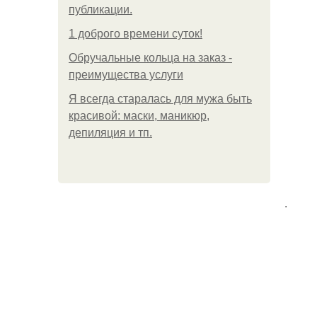
публикации.
1 доброго времени суток!
Обручальные кольца на заказ -
преимущества услуги
Я всегда старалась для мужа быть
красивой: маски, маникюр,
депиляция и тп.
.