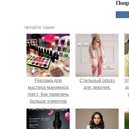
Понр
Читайте также
Реклама для
Стильный образ
У
мастера маникюра
для девочек.
д
текст. Как привлечь
больше клиентов
на маникюр