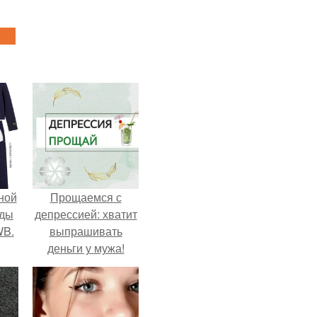
ной
Прощаемся с
жды
депрессией: хватит
WB.
выпрашивать
деньги у мужа!