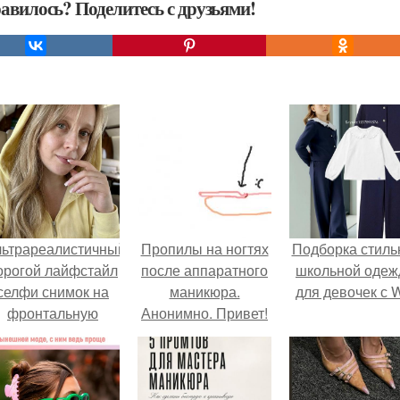
авилось? Поделитесь с друзьями!
льтрареалистичный
Пропилы на ногтях
Подборка стиль
орогой лайфстайл
после аппаратного
школьной оде
селфи снимок на
маникюра.
для девочек с 
фронтальную
Анонимно. Привет!
камеру.
Делала аппаратный
маникюр себе и
возле кутикулы
перепилила ноготь.