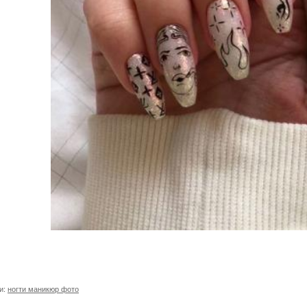
и:
ногти маникюр фото