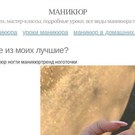
МАНИКЮР
и, мастер-классы, подробные уроки. все виды маникюра т
никюра
уроки маникюра
маникюр в домашних
e из мoих лучшие?
юр ногти маникюртренд ноготочки