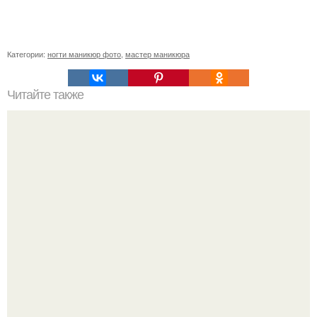
Категории:
ногти маникюр фото
,
мастер маникюра
Читайте также
Как ухаживать за волосами и ногтями?