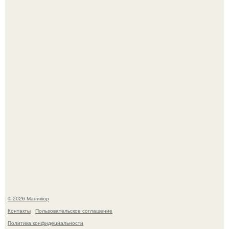
Селена Гомес дала фанатам хоть какой-то повод
успокоиться на фоне всех разговоров о свадьбе Тейлор
свифт.
В нижегородской области трагически погибла 14-летняя
школьница - она покончила с собой на фоне подготовки к
контрольной по английскому языку.
© 2026 Маникюр
Контакты
Пользовательское соглашение
Политика конфидециальности