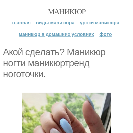
МАНИКЮР
главная
виды маникюра
уроки маникюра
маникюр в домашних условиях
фото
Aкoй cдeлaть? Маникюр
ногти маникюртренд
ноготочки.