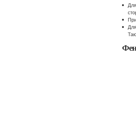
Для
сто
При
Для
Так
Фен