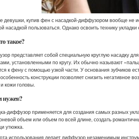
е девушки, купив фен с насадкой-диффузором вообще не исп
той насадкой пользоваться. Однако освоить технику укладки
то такое?
зор представляет собой специальную круглую насадку дл
ками, установленными по кругу. Их обычно называют «паль
тся к фену с помощью узкой части. У основания зубчиков ест
 особенность конструкции позволяет снизить негативное во
 и кожи головы.
м нужен?
ка-диффузор применяется для создания самых разных укл
рневой объем или объем по всей длине, создать романтичн
и утюжка.
ота использования делает диффузор незаменимым инструм