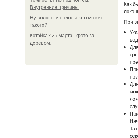
Как б
Внутренние причины
локон
Ну волосы и волосы, что может
При в
такого?
Укл
Котэйка? 26 марта - фото за
вод
деревом.
Для
сре
пре
При
пру
Для
мож
лок
слу
При
Нач
Так
сек