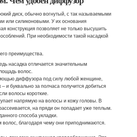
м. Чем удобен диффузор
окий диск, обычно вогнутый, с так называемыми
ми или силиконовыми. У их основания
ая конструкция позволяет не только высушить
пособлений. При необходимости такой насадкой
 его преимущества.
едь насадка отличается значительным
лощадь волос.
помощью диффузора под силу любой женщине,
 – и буквально за полчаса получится добиться
сли волосы короткие.
тупает напрямую на волосы и кожу головы. В
ассеивается, на пряди он попадает уже теплым.
данного способа укладки.
м волос, благодаря чему они приподнимаются.