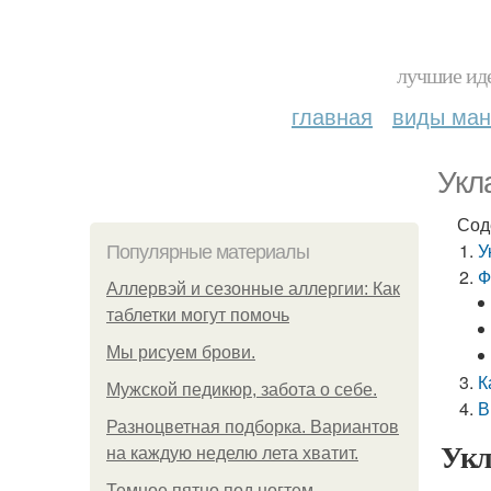
лучшие иде
главная
виды ма
Укл
Сод
У
Популярные материалы
Ф
Аллервэй и сезонные аллергии: Как
таблетки могут помочь
Мы рисуем брови.
К
Мужской педикюр, забота о себе.
В
Разноцветная подборка. Вариантов
Укл
на каждую неделю лета хватит.
Темное пятно под ногтем.