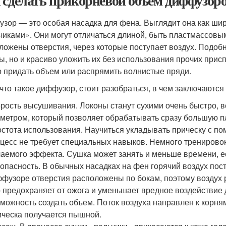
 сделать прикорневой объем диффузоро
зор — это особая насадка для фена. Выглядит она как шир
чиками». Они могут отличаться длиной, быть пластмассовы
ложены отверстия, через которые поступает воздух. Подобн
ы, но и красиво уложить их без использования прочих прис
 придать объем или распрямить волнистые пряди.
 что такое диффузор, стоит разобраться, в чем заключаются
рость высушивания. Локоны станут сухими очень быстро, в
метром, который позволяет обрабатывать сразу большую п
стота использования. Научиться укладывать прическу с 
цесс не требует специальных навыков. Немного тренировок
аемого эффекта. Сушка может занять и меньше времени, е
опасность. В обычных насадках на фен горячий воздух пос
фузоре отверстия расположены по бокам, поэтому воздух р
 предохраняет от ожога и уменьшает вредное воздействие 
можность создать объем. Поток воздуха направлен к корня
ческа получается пышной.