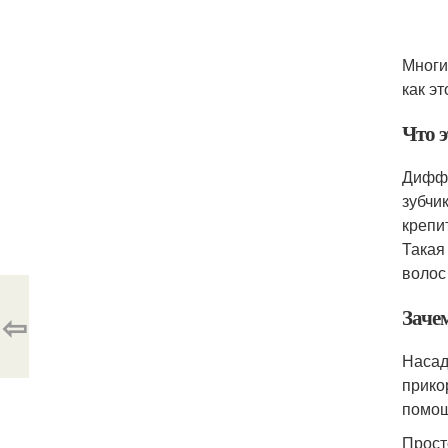
Многи
как э
Что э
Диффу
зубчи
крепи
Такая
волос
Заче
⇦
Насад
прико
помощ
Прост