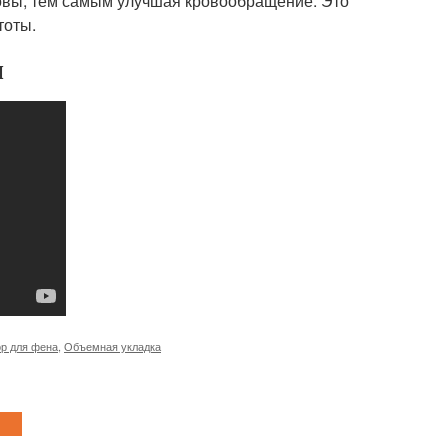
ловы, тем самым улучшая кровообращение. Это
тоты.
м
р для фена
,
Объемная укладка