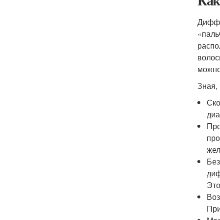
Как
Диффу
«паль
распо
волос
можно
Зная,
Ско
диа
Про
про
жел
Без
диф
Это
Воз
При