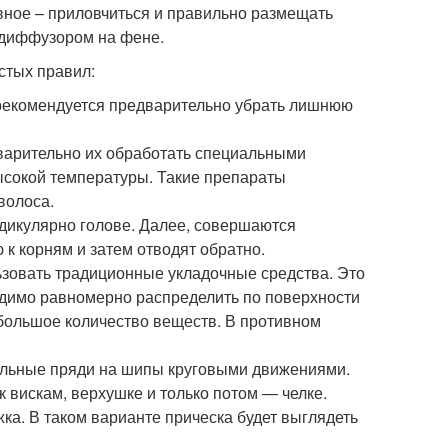
авное – приловчиться и правильно размещать
я диффузором на фене.
стых правил:
 рекомендуется предварительно убрать лишнюю
варительно их обработать специальными
ысокой температуры. Такие препараты
волоса.
икулярно голове. Далее, совершаются
 корням и затем отводят обратно.
зовать традиционные укладочные средства. Это
одимо равномерно распределить по поверхности
 большое количество веществ. В противном
дельные пряди на шипы круговыми движениями.
к вискам, верхушке и только потом — челке.
а. В таком варианте прическа будет выглядеть