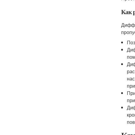
Как 
Диффу
пропу
Поз
Диф
пом
Диф
рас
нас
при
При
при
Диф
кро
пов