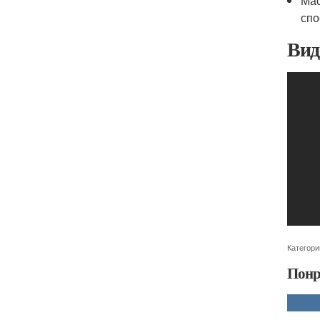
Мас
спо
Вид
Категори
Понр