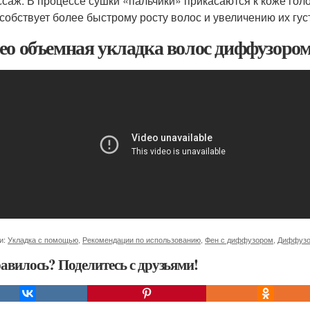
саж. В процессе сушки «пальчики» прикасаются к коже го
собствует более быстрому росту волос и увеличению их гус
ео объемная укладка волос диффузоро
и:
Укладка с помощью
,
Рекомендации по использованию
,
Фен с диффузором
,
Диффузо
авилось? Поделитесь с друзьями!