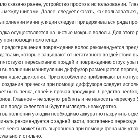
ыло сказано ранее, устройство просто в использовании. Гл
ы между шипами. Далее, следует сказать, как пользоватьс
ыполнении манипуляции следует придерживаться ряда про
адка осуществляется на чистые мокрые волосы. Для этого
у при помощи полотенца.
 предотвращения повреждения волос рекомендуется пред
дствами, которые защищают от негативного воздействия в
пятствуют пересыханию прядей и повреждению структуры 
 выполнении манипуляции диффузор размещается перпенд
жинящие движения. Приспособление приближают вплотную к
 создания прически при помощи диффузора следует исполь
ет быть пенка, спрей и прочая продукция. Средство необх
онов. Главное – не злоупотреблять и не наносить чересчур
чае пряди склеятся и будут выглядеть неаккуратно.
 выполнении укладки необходимо аккуратно накрутить от
инать рекомендуется с задней части, постепенно переходя 
же челка может быть выровнена при помощи фена или утюжк
суально и стильно.