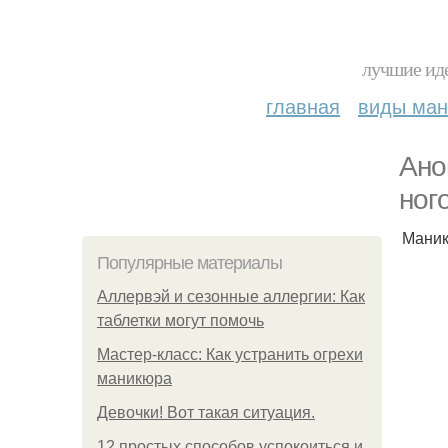
лучшие иде
главная
виды ма
Анo
нoг
Маник
Популярные материалы
Аллервэй и сезонные аллергии: Как
таблетки могут помочь
Мастер-класс: Как устранить огрехи
маникюра
Девочки! Вот такая ситуация.
12 простых способов успокоиться и