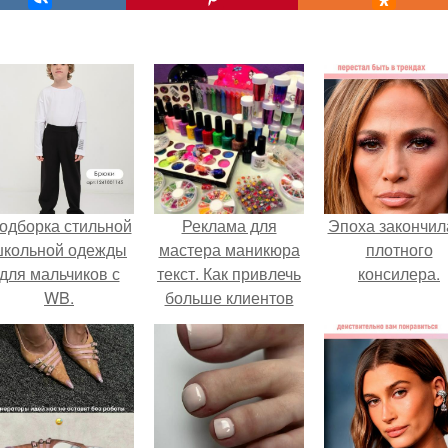
одборка стильной
Реклама для
Эпоха закончил
школьной одежды
мастера маникюра
плотного
для мальчиков с
текст. Как привлечь
консилера.
WB.
больше клиентов
на маникюр