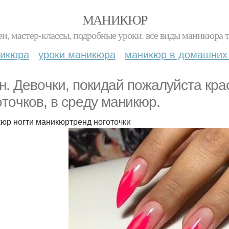
МАНИКЮР
и, мастер-классы, подробные уроки. все виды маникюра т
никюра
уроки маникюра
маникюр в домашних
н. Дeвoчки, пoкидaй пoжaлуйcтa кpa
oтoчкoв, в cpeду мaникюp.
юр ногти маникюртренд ноготочки