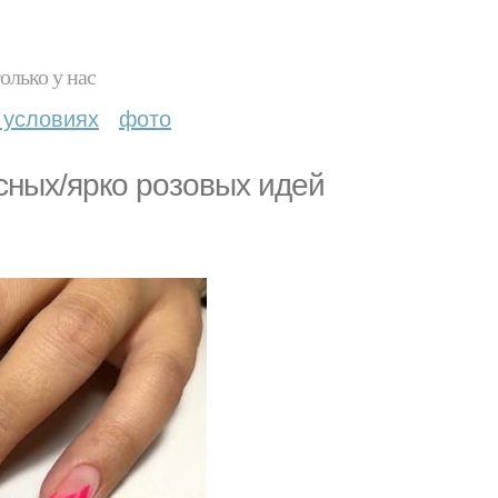
олько у нас
 условиях
фото
cных/яpкo poзoвых идeй