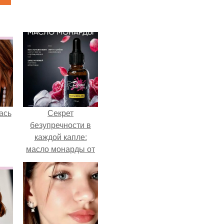
ась
Секрет
безупречности в
каждой капле:
масло монарды от
Demi Sweet.