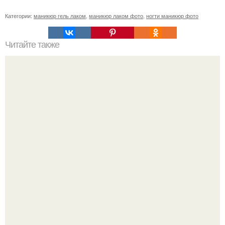
Категории:
маникюр гель лаком
,
маникюр лаком фото
,
ногти маникюр фото
Читайте также
10 средств экокосметики дешевле 100 рублей.