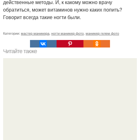
действенные методы. И, к какому можно врачу
обратиться, может витаминов нужно каких попить?
Говорит всегда такие ногти были.
Категории:
мастер маникюра
,
ногти маникюр фото
,
маникюр гелем фото
Читайте также
Варианты маникюра в школу?