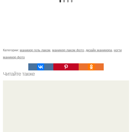
Категории:
маникюр гель лаком
,
маникюр лаком фото
,
дизайн маникюра
,
ногти
маникюр фото
Читайте также
Линия стрижки. Основы классической стрижки (линии,