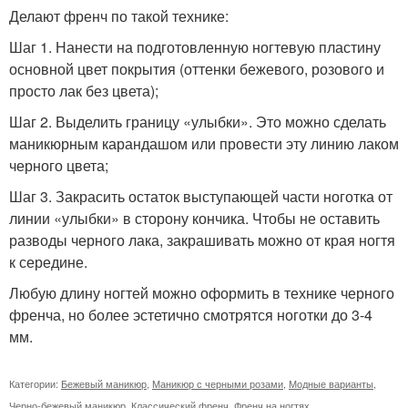
Делают френч по такой технике:
Шаг 1. Нанести на подготовленную ногтевую пластину
основной цвет покрытия (оттенки бежевого, розового и
просто лак без цвета);
Шаг 2. Выделить границу «улыбки». Это можно сделать
маникюрным карандашом или провести эту линию лаком
черного цвета;
Шаг 3. Закрасить остаток выступающей части ноготка от
линии «улыбки» в сторону кончика. Чтобы не оставить
разводы черного лака, закрашивать можно от края ногтя
к середине.
Любую длину ногтей можно оформить в технике черного
френча, но более эстетично смотрятся ноготки до 3-4
мм.
Категории:
Бежевый маникюр
,
Маникюр с черными розами
,
Модные варианты
,
Черно-бежевый маникюр
,
Классический френч
,
Френч на ногтях