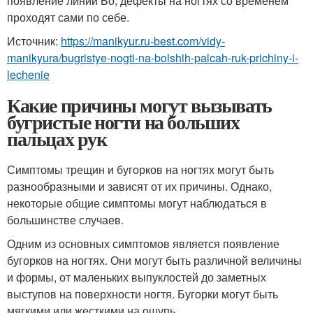
появление линии Бо, дефекты на ногтях со временем
проходят сами по себе.
Источник:
https://manikyur.ru-best.com/vidy-
manikyura/bugristye-nogti-na-bolshih-palcah-ruk-prichiny-i-
lechenie
Какие причины могут вызывать
бугристые ногти на больших
пальцах рук
Симптомы трещин и бугорков на ногтях могут быть
разнообразными и зависят от их причины. Однако,
некоторые общие симптомы могут наблюдаться в
большинстве случаев.
Одним из основных симптомов является появление
бугорков на ногтях. Они могут быть различной величины
и формы, от маленьких выпуклостей до заметных
выступов на поверхности ногтя. Бугорки могут быть
мягкими или жесткими на ощупь.