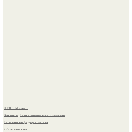
успокоиться на фоне всех разговоров о свадьбе Тейлор
свифт.
В нижегородской области трагически погибла 14-летняя
школьница - она покончила с собой на фоне подготовки к
контрольной по английскому языку.
© 2026 Маникюр
Контакты
Пользовательское соглашение
Политика конфидециальности
Обратная связь