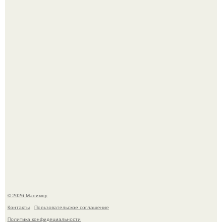
Нюдовый педикюр - это "Тихая Роскошь" в уходе.
В нижегородской области трагически погибла 14-летняя
школьница - она покончила с собой на фоне подготовки к
контрольной по английскому языку.
© 2026 Маникюр
Контакты
Пользовательское соглашение
Политика конфидециальности