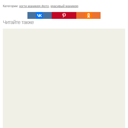
Категории:
ногти маникюр фото
,
красивый маникюр
Читайте также
Как перестать обрезать кутикулу. Как сделать так, чтобы
никогда не обрезать кутикулу: 5 простых шагов