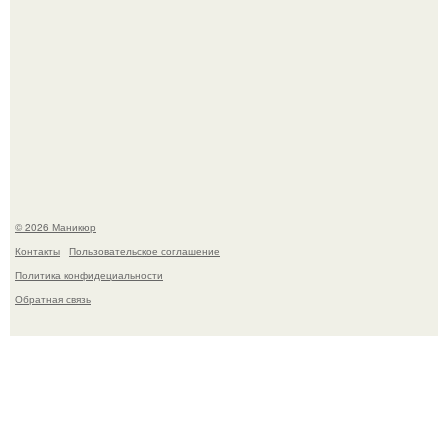
В нижегородской области трагически погибла 14-летняя
школьница - она покончила с собой на фоне подготовки к
контрольной по английскому языку.
© 2026 Маникюр
Контакты
Пользовательское соглашение
Политика конфидециальности
Обратная связь