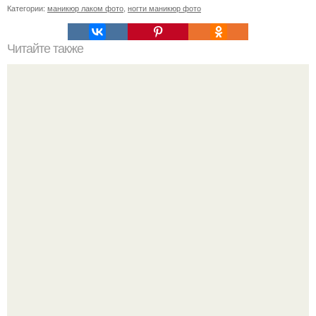
Категории:
маникюр лаком фото
,
ногти маникюр фото
Читайте также
Модный матовый маникюр - отличная альтернатива
блестящим глянцевым ногтям.