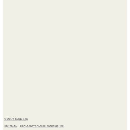
Нюдовый педикюр - это "Тихая Роскошь" в уходе.
Селена Гомес дала фанатам хоть какой-то повод
успокоиться на фоне всех разговоров о свадьбе Тейлор
свифт.
© 2026 Маникюр
Контакты
Пользовательское соглашение