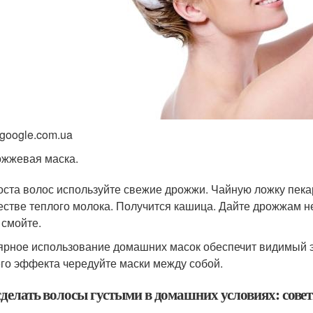
 google.com.ua
жжевая маска.
оста волос используйте свежие дрожжи. Чайную ложку пек
естве теплого молока. Получится кашица. Дайте дрожжам не
 смойте.
ярное использование домашних масок обеспечит видимый э
го эффекта чередуйте маски между собой.
сделать волосы густыми в домашних условиях: сове