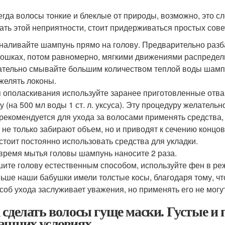
егда волосы тонкие и блеклые от природы, возможно, это с
ать этой неприятности, стоит придерживаться простых сове
наливайте шампунь прямо на голову. Предварительно разб
ошках, потом равномерно, мягкими движениями распредел
тельно смывайте большим количеством теплой воды шампу
желять локоны.
 ополаскивания используйте заранее приготовленные отва
у (на 500 мл воды 1 ст. л. уксуса). Эту процедуру желатель
рекомендуется для ухода за волосами применять средства,
 не только забирают объем, но и приводят к сечению концов
стоит постоянно использовать средства для укладки.
время мытья головы шампунь наносите 2 раза.
ите голову естественным способом, используйте фен в ре
ьше наши бабушки имели толстые косы, благодаря тому, ч
соб ухода заслуживает уважения, но применять его не могут
 сделать волосы гуще маски. Густые и 
ашних условиях