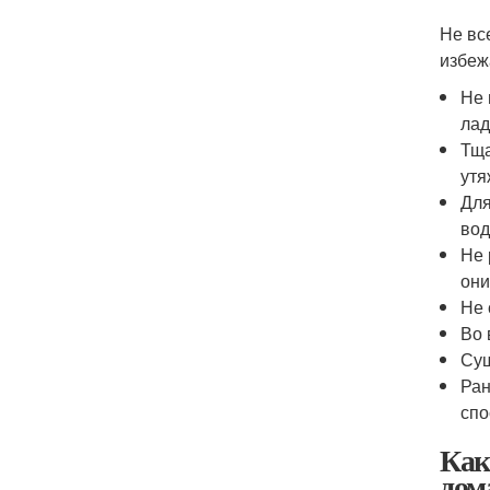
Не вс
избеж
Не 
лад
Тща
утя
Для
вод
Не 
они
Не 
Во 
Суш
Ран
спо
Как
дом