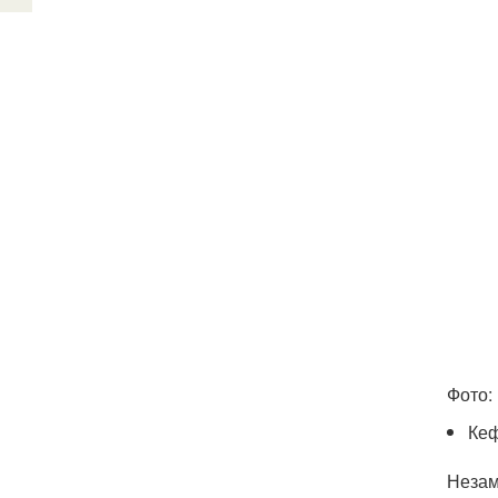
Фото: 
Кеф
Незам