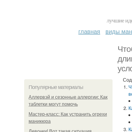
лучшие иде
главная
виды ма
Что
дли
усл
Сод
Ч
Популярные материалы
в
Аллервэй и сезонные аллергии: Как
таблетки могут помочь
К
Мастер-класс: Как устранить огрехи
маникюра
К
Девочки! Вот такая ситуация.