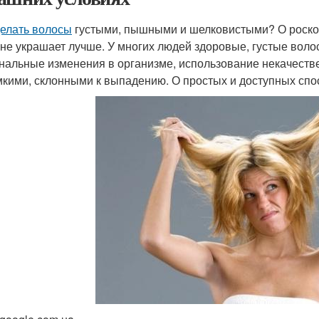
делать волосы
густыми, пышными и шелковистыми? О роскош
 не украшает лучше. У многих людей здоровые, густые воло
нальные изменения в организме, использование некачестве
мкими, склонными к выпадению. О простых и доступных спос