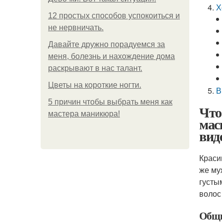
Х
12 простых способов успокоиться и
не нервничать.
Давайте дружно порадуемся за
меня, болезнь и нахождение дома
раскрывают в нас талант.
Цветы на короткие ногти.
В
5 причин чтобы выбрать меня как
Что
мастера маникюра!
мас
вид
Краси
же му
густы
волос
Общи