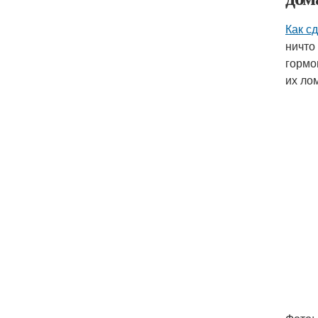
Как с
ничто
гормо
их ло