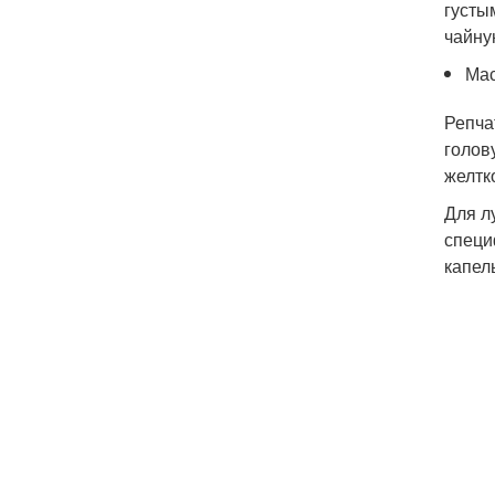
густы
чайну
Мас
Репча
голов
желтк
Для л
специ
капел