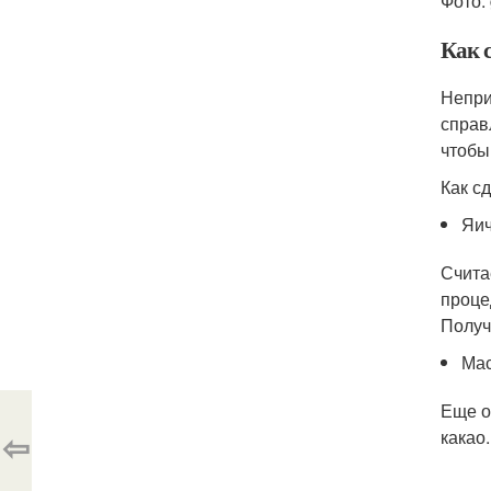
Фото:
Как 
Непри
справ
чтобы
Как с
Яич
Счита
проце
Получ
Мас
Еще о
⇦
какао