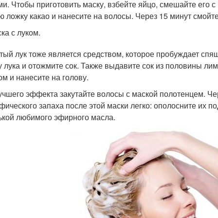
ми. Чтобы приготовить маску, взбейте яйцо, смешайте его с
ю ложку какао и нанесите на волосы. Через 15 минут смойте
ка с луком.
тый лук тоже является средством, которое пробуждает спя
у лука и отожмите сок. Также выдавите сок из половины л
ом и нанесите на голову.
учшего эффекта закутайте волосы с маской полотенцем. Чер
фического запаха после этой маски легко: ополосните их п
ькой любимого эфирного масла.