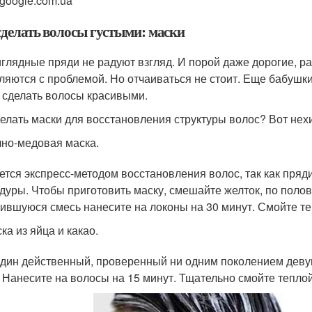
 google.com.ua
сделать волосы густыми: маски
глядные пряди не радуют взгляд. И порой даже дорогие, р
ляются с проблемой. Но отчаиваться не стоит. Еще бабушк
 сделать волосы красивыми.
делать маски для восстановления структуры волос? Вот нех
но-медовая маска.
ется экспресс-методом восстановления волос, так как пряд
дуры. Чтобы приготовить маску, смешайте желток, по полов
ившуюся смесь нанесите на локоны на 30 минут. Смойте те
ка из яйца и какао.
дин действенный, проверенный ни одним поколением деву
. Нанесите на волосы на 15 минут. Тщательно смойте тепло