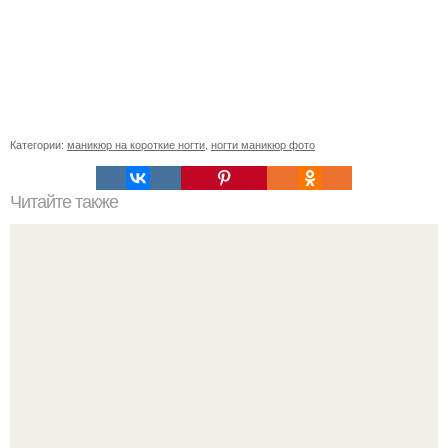
Категории:
маникюр на короткие ногти
,
ногти маникюр фото
Читайте также
Сколько отрастает ноготь. Как происходит процесс роста
ногтей