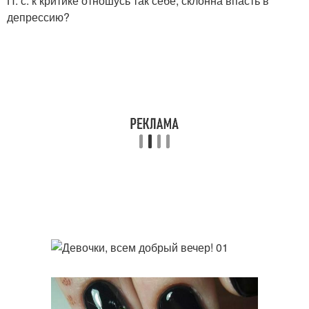
П. с. к критике отношусь так себе, склонна впасть в
депрессию?