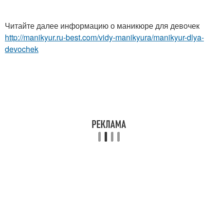
Читайте далее информацию о маникюре для девочек
http://manikyur.ru-best.com/vidy-manikyura/manikyur-dlya-
devochek