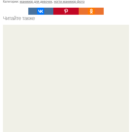
Категории:
маникюр для девочек
,
ногти маникюр фото
Читайте также
Почему женщина должна быть красивой?
Стильный образ для девочек.