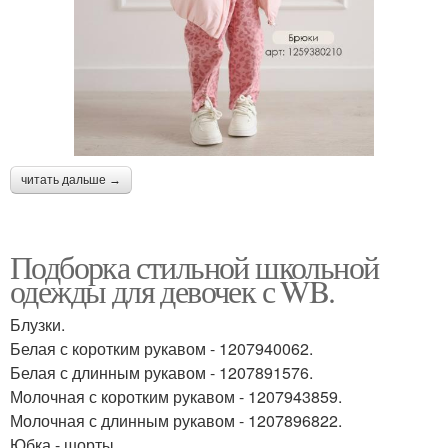
модный маникюр фото
как сделать маникюр
маникюр гель лаком
маникюр рисунки
читать дальше →
макияж и маникюр
Подборка стильной школьной
одежды для девочек с WB.
Блузки.
Белая с коротким рукавом - 1207940062.
Белая с длинным рукавом - 1207891576.
Молочная с коротким рукавом - 1207943859.
Молочная с длинным рукавом - 1207896822.
Юбка - шорты.