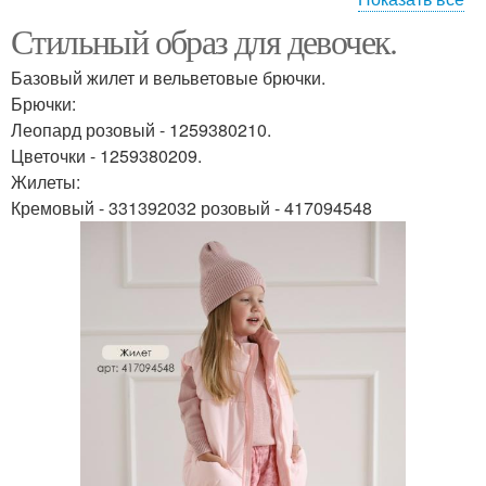
Стильный образ для девочек.
ногти маникюр фото
тенденции маникюра
Базовый жилет и вельветовые брючки.
Брючки:
Леопард розовый - 1259380210.
Цветочки - 1259380209.
красивый маникюр
мастер маникюра
Жилеты:
Кремовый - 331392032 розовый - 417094548
маникюр лаком фото
идеи маникюра фото
маникюр в домашних
маникюр дома
условиях