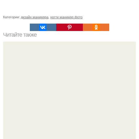
Категории:
дизайн маникюра
,
ногти маникюр фото
Читайте также
На ногтях ямочки. Почему появляются ямки и дырочки
на ногтях, о чем они говорят