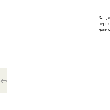
За цв
перех
делик
⇦