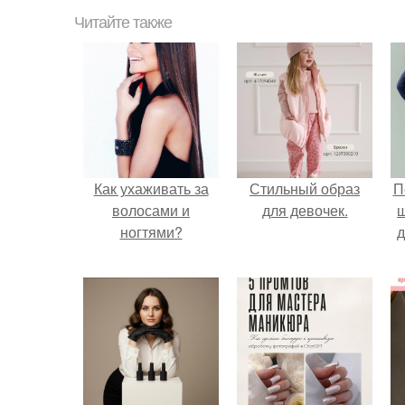
Читайте также
Как ухаживать за
Стильный образ
П
волосами и
для девочек.
ногтями?
д