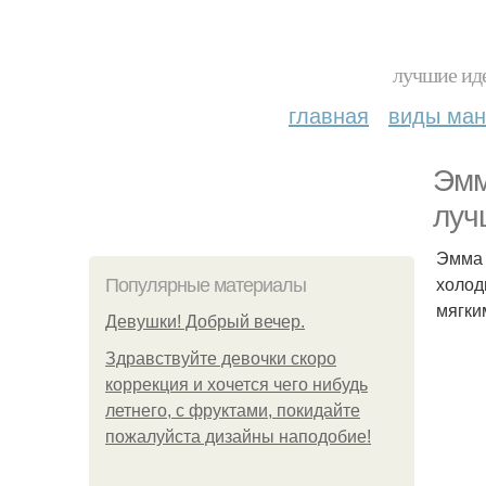
лучшие иде
главная
виды ма
Эмм
луч
Эмма 
холод
Популярные материалы
мягки
Девушки! Добрый вечер.
Здравствуйте девочки скоро
коррекция и хочется чего нибудь
летнего, с фруктами, покидайте
пожалуйста дизайны наподобие!