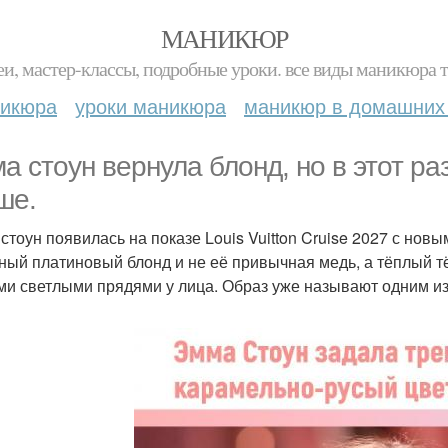
МАНИКЮР
и, мастер-классы, подробные уроки. все виды маникюра т
никюра
уроки маникюра
маникюр в домашних
а стоун вернула блонд, но в этот ра
ше.
стоун появилась на показе Louis Vuitton Cruise 2027 с нов
ный платиновый блонд и не её привычная медь, а тёплый 
ми светлыми прядями у лица. Образ уже называют одним и