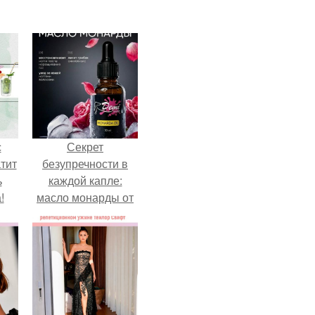
с
Секрет
тит
безупречности в
ь
каждой капле:
!
масло монарды от
Demi Sweet.