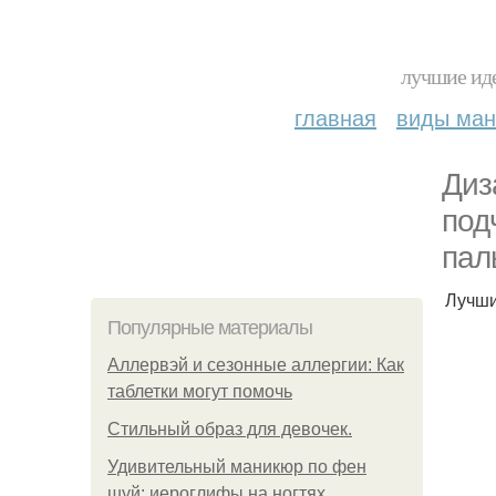
лучшие иде
главная
виды ма
Диз
под
пал
Лучши
Популярные материалы
Аллервэй и сезонные аллергии: Как
таблетки могут помочь
Стильный образ для девочек.
Удивительный маникюр по фен
шуй: иероглифы на ногтях