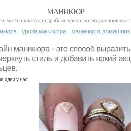
МАНИКЮР
и, мастер-классы, подробные уроки. все виды маникюра т
никюра
уроки маникюра
маникюр в домашних
айн маникюра - это способ выразит
черкнуть стиль и добавить яркий акц
ьцев.
е идеи у нас